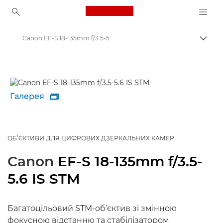
Canon Logo, back to ho
Canon EF-S 18-135mm f/3.5-5.6 IS STM - Lenses - Camera & Photo lenses
Пере
Canon
Об’єктиви для камер Canon
Галерея

ОБ’ЄКТИВИ ДЛЯ ЦИФРОВИХ ДЗЕРКАЛЬНИХ КАМЕР
Canon
EF-S 18-135mm f/3.5-
5.6 IS STM
Багатоцільовий STM-об’єктив зі змінною
фокусною відстанню та стабілізатором