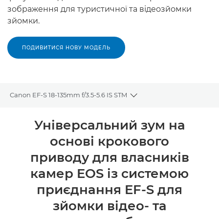
зображення для туристичної та відеозйомки
зйомки.
ПОДИВИТИСЯ НОВУ МОДЕЛЬ
Canon EF-S 18-135mm f/3.5-5.6 IS STM
Toggle breadcrumbs
Огляд
Універсальний зум на
основі крокового
Технічні характеристики
приводу для власників
камер EOS із системою
приєднання EF-S для
зйомки відео- та