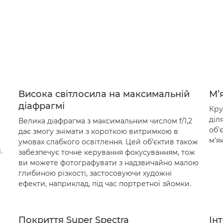
Висока світлосила на максимальній
М’
діафрагмі
Кру
діл
Велика діафрагма з максимальним числом f/1,2
об’
дає змогу знімати з короткою витримкою в
м’я
умовах слабкого освітлення. Цей об’єктив також
.
забезпечує точне керування фокусуванням, тож
ви можете фотографувати з надзвичайно малою
глибиною різкості, застосовуючи художні
ефекти, наприклад, під час портретної зйомки.
Покриття Super Spectra
Ін