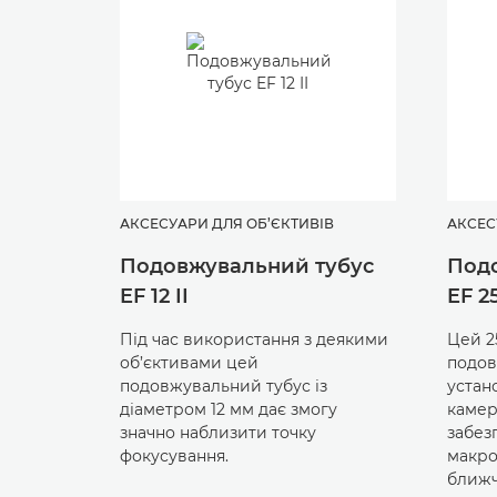
АКСЕСУАРИ ДЛЯ ОБ’ЄКТИВІВ
АКСЕС
Подовжувальний тубус
Под
EF 12 II
EF 25
Під час використання з деякими
Цей 2
об’єктивами цей
подов
подовжувальний тубус із
устан
діаметром 12 мм дає змогу
камер
значно наблизити точку
забез
фокусування.
макро
ближч