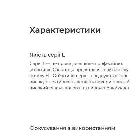
Характеристики
Якість серії L
Серія L — це провідна лінійка професійних
об’єктивів Canon, що представляє найточнішу
оптику EF. Об’єктиви серії L поєднують у собі
високу ефективність, легкість використання й
високий рівень волого- та пилонепроникності
Фокусування з використанням