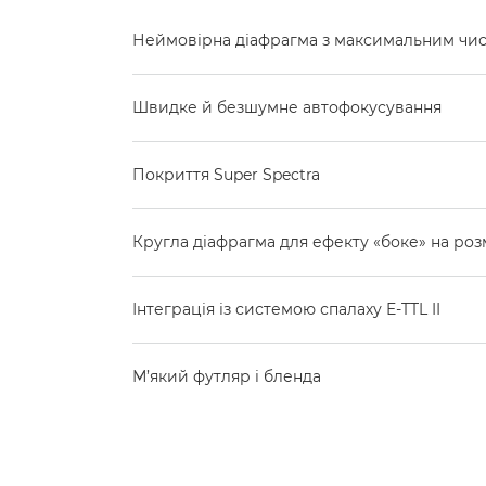
Неймовірна діафрагма з максимальним числ
Швидке й безшумне автофокусування
Покриття Super Spectra
Кругла діафрагма для ефекту «боке» на ро
Інтеграція із системою спалаху E-TTL II
М’який футляр і бленда