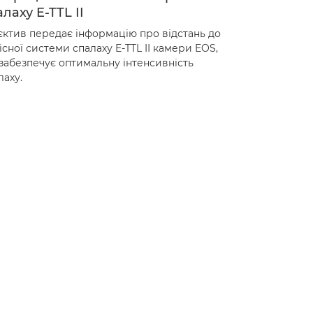
лаху E-TTL II
єктив передає інформацію про відстань до
існої системи спалаху E-TTL II камери EOS,
забезпечує оптимальну інтенсивність
лаху.