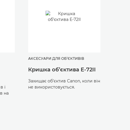
АКСЕСУАРИ ДЛЯ ОБ’ЄКТИВІВ
АКСЕСУ
Кришка об’єктива E-72II
Кришк
об’єк
Захищає об’єктив Canon, коли він
в і
не використовується.
Захищає
в на
не вик