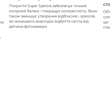
спа
Покриття Super Spectra забезпечує точний
колірний баланс і покращує контрастність. Воно
Об’
також зменшує утворення відблисків і ореолів,
сум
які виникають внаслідок відбиття світла від
му
що 
датчика фотокамери.
спа
а
.