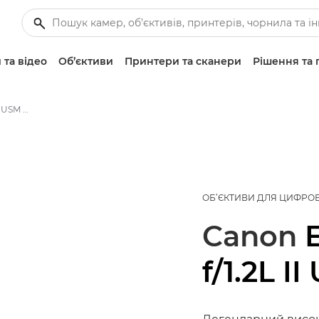
 та відео
Об’єктиви
Принтери та сканери
Рішення та 
Canon EF 85mm f/1.2L II USM - Об’єктиви — стандартні й для фото
ОБ’ЄКТИВИ ДЛЯ ЦИФРО
Canon
f/1.2L I