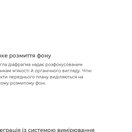
яке розмиття фону
гла діафрагма надає розфокусованим
янкам м’якості й органічного вигляду. Чіткі
єкти переднього плану виділяються на
кому розмитому фоні.
теграція із системою вимірювання