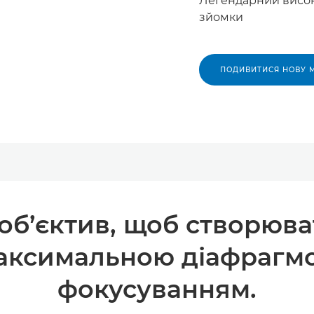
Легендарний висок
зйомки
ПОДИВИТИСЯ НОВУ 
б’єктив, щоб створюва
аксимальною діафрагмо
фокусуванням.