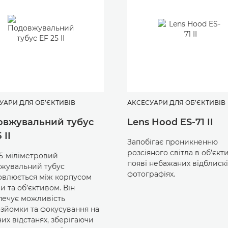
УАРИ ДЛЯ ОБ’ЄКТИВІВ
АКСЕСУАРИ ДЛЯ ОБ’ЄКТИВІВ
овжувальний тубус
Lens Hood ES-71 II
 II
Запобігає проникненню
розсіяного світла в об’єкти
5-міліметровий
появі небажаних відблискі
жувальний тубус
фотографіях.
овлюється між корпусом
и та об’єктивом. Він
печує можливість
зйомки та фокусування на
их відстанях, зберігаючи