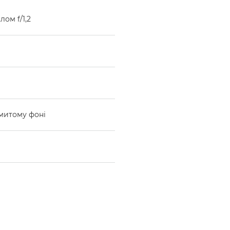
ом f/1,2
змитому фоні