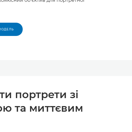
оякісний об’єктив для портретної
МОДЕЛЬ
ти портрети зі
ю та миттєвим