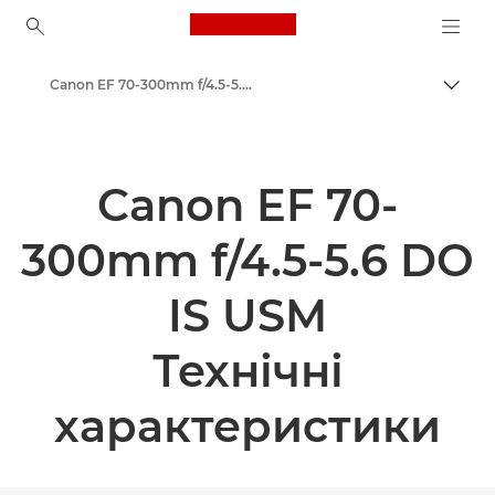
Canon Logo, back to ho
Canon EF 70-300mm f/4.5-5.6 DO IS USM - Lenses - Camera & Photo lenses
Пере
Canon
Об’єктиви для камер Canon
Canon EF 70-
300mm f/4.5-5.6 DO
IS USM
Технічні
характеристики