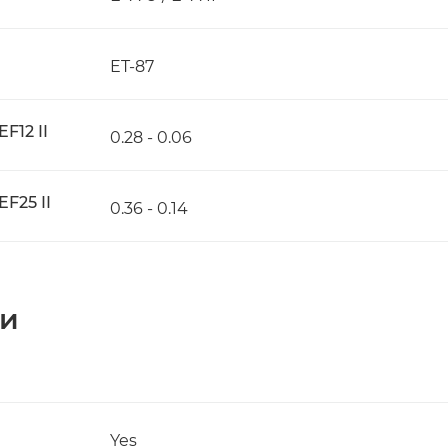
ET-87
F12 II
0.28 - 0.06
F25 II
0.36 - 0.14
ки
Yes