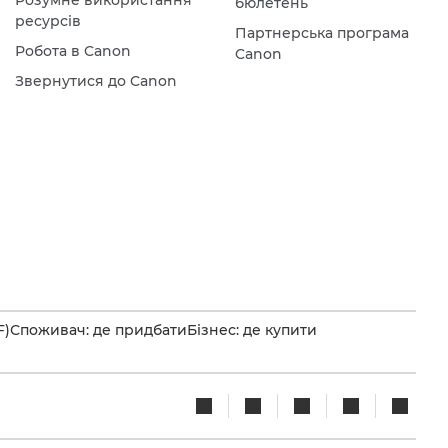
Розумне використання
бюлетень
ресурсів
Партнерська програма
Робота в Canon
Canon
Звернутися до Canon
F)
Споживач: де придбати
Бізнес: де купити