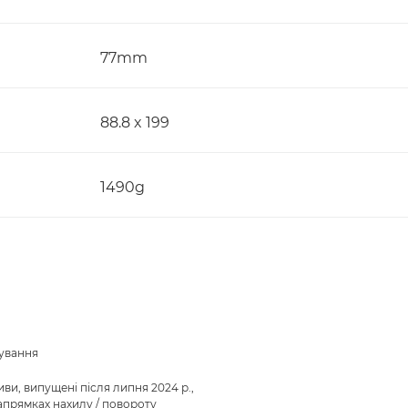
77mm
88.8 x 199
1490g
сування
иви, випущені після липня 2024 р.,
напрямках нахилу / повороту