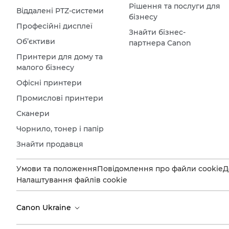
Рішення та послуги для
Віддалені PTZ-системи
бізнесу
Професійні дисплеї
Знайти бізнес-
Об’єктиви
партнера Canon
Принтери для дому та
малого бізнесу
Офісні принтери
Промислові принтери
Сканери
Чорнило, тонер і папір
Знайти продавця
Умови та положення
Повідомлення про файли cookie
Д
Налаштування файлів cookie
Canon Ukraine