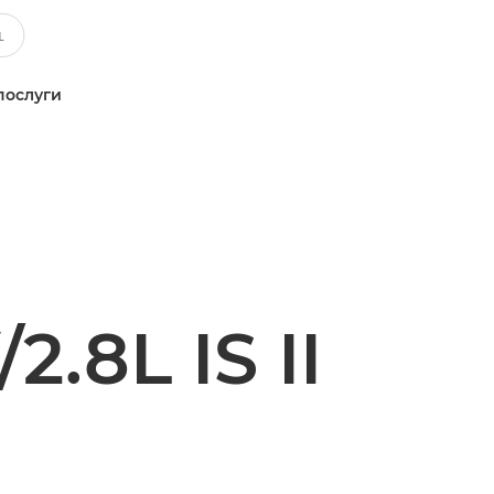
послуги
.8L IS II