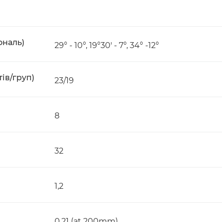
ональ)
29° - 10°, 19°30' - 7°, 34° -12°
ів/груп)
23/19
8
32
1,2
0.21 (at 200mm)