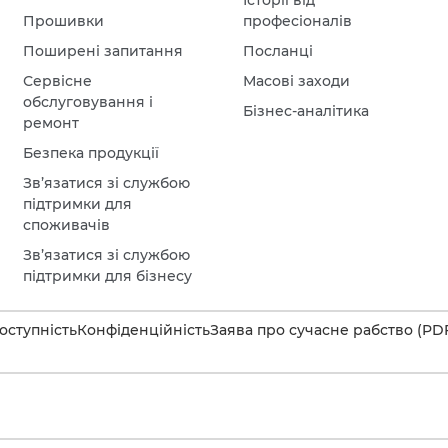
Історії від
Прошивки
професіоналів
Поширені запитання
Посланці
Сервісне
Масові заходи
обслуговування і
Бізнес-аналітика
ремонт
Безпека продукції
Зв’язатися зі службою
підтримки для
споживачів
Зв’язатися зі службою
підтримки для бізнесу
оступність
Конфіденційність
Заява про сучасне рабство (PD