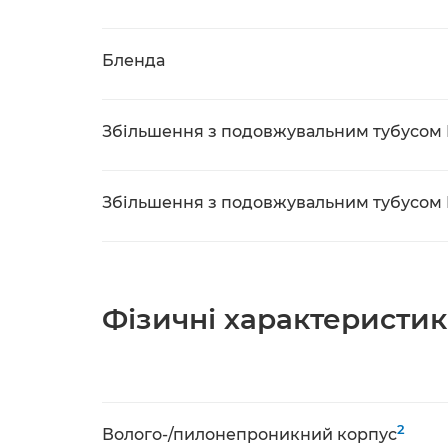
Бленда
Збільшення з подовжувальним тубусом E
Збільшення з подовжувальним тубусом E
Фізичні характеристи
2
Волого-/пилонепроникний корпус