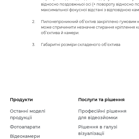
відносно поздовжньої осі (+ повороту відносно попе
максимальної фокусної відстані з відповідною ка
Пилонепроникний об’єктив закріплено гумовим кі
може спричинити незначне стирання кріплення ка
об’єктива й камери.
Габаритні розміри складеного об’єктива
Продукти
Послуги та рішення
Останні моделі
Професійні рішення
продукції
для відеозйомки
Фотоапарати
Рішення в галузі
візуалізації
Відеокамери