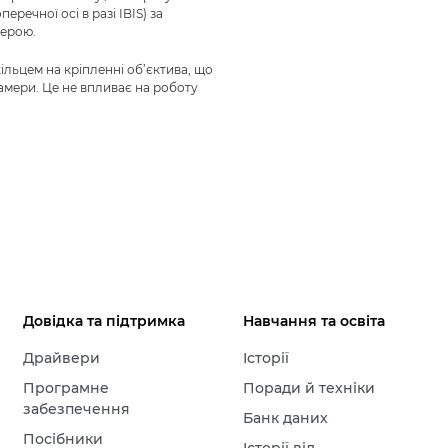
речної осі в разі IBIS) за
мерою.
льцем на кріпленні об’єктива, що
мери. Це не впливає на роботу
Довідка та підтримка
Навчання та освіта
Драйвери
Історії
Програмне
Поради й техніки
забезпечення
Банк даних
Посібники