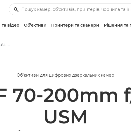
 та відео
Об’єктиви
Принтери та сканери
Рішення та 
Canon EF 70-200mm f/2.8L IS II USM - Об’єктиви — стандартні й для фото
Об’єктиви для цифрових дзеркальних камер
 70-200mm f/2
USM