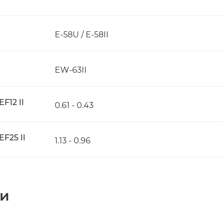
E-58U / E-58II
EW-63II
F12 II
0.61 - 0.43
F25 II
1.13 - 0.96
ки