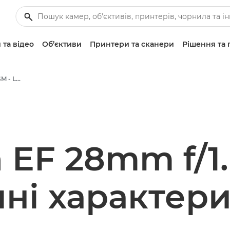
 та відео
Об’єктиви
Принтери та сканери
Рішення та 
Canon EF 28mm f/1.8 USM - Lenses - Camera & Photo lenses
 EF 28mm f/1
чні характер