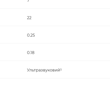
7
22
0.25
0.18
Ультразвуковий¹