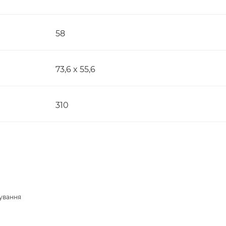
58
73,6 x 55,6
310
сування