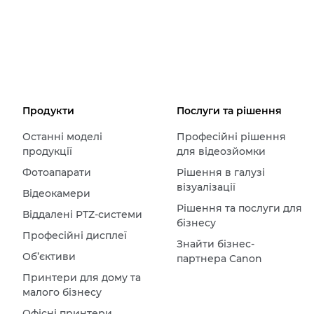
Продукти
Послуги та рішення
Останні моделі
Професійні рішення
продукції
для відеозйомки
Фотоапарати
Рішення в галузі
візуалізації
Відеокамери
Рішення та послуги для
Віддалені PTZ-системи
бізнесу
Професійні дисплеї
Знайти бізнес-
Об’єктиви
партнера Canon
Принтери для дому та
малого бізнесу
Офісні принтери