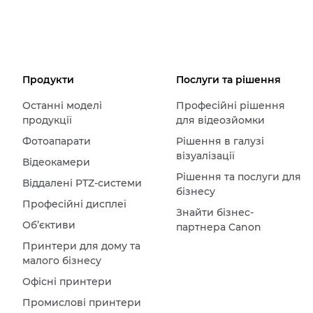
Продукти
Послуги та рішення
Останні моделі
Професійні рішення
продукції
для відеозйомки
Фотоапарати
Рішення в галузі
візуалізації
Відеокамери
Рішення та послуги для
Віддалені PTZ-системи
бізнесу
Професійні дисплеї
Знайти бізнес-
Об’єктиви
партнера Canon
Принтери для дому та
малого бізнесу
Офісні принтери
Промислові принтери