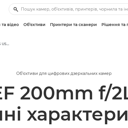
 та відео
Об’єктиви
Принтери та сканери
Рішення та 
Canon EF 200mm f/2L IS USM - Об’єктиви — стандартні й для фото
Об’єктиви для цифрових дзеркальних камер
F 200mm f/2
чні характер