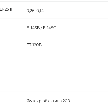
F25 II
0,26–0,14
E-145B / E-145C
ET-120B
Футляр об’єктива 200