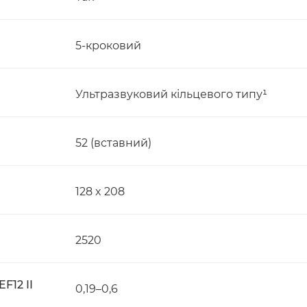
5-кроковий
Ультразвуковий кільцевого типу¹
52 (вставний)
128 x 208
2520
F12 II
0,19–0,6