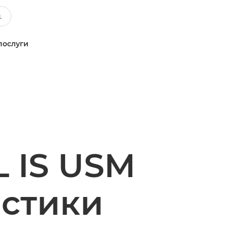
послуги
L IS USM
истики