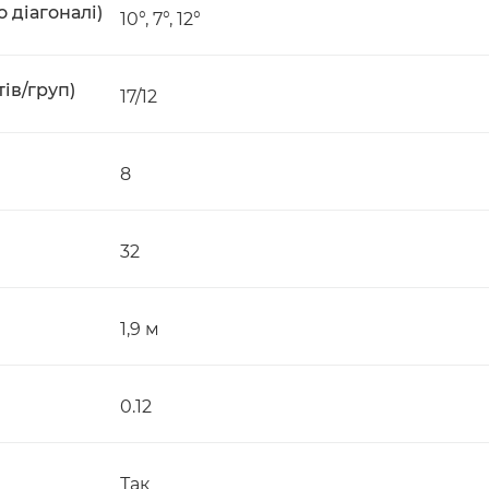
о діагоналі)
10°, 7°, 12°
ів/груп)
17/12
8
32
1,9 м
0.12
Так