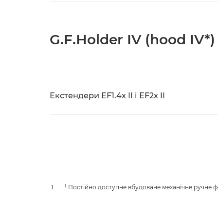
G.F.Holder IV (hood IV*)
Екстендери EF1.4x II і EF2x II
¹ Постійно доступне вбудоване механічне ручне 