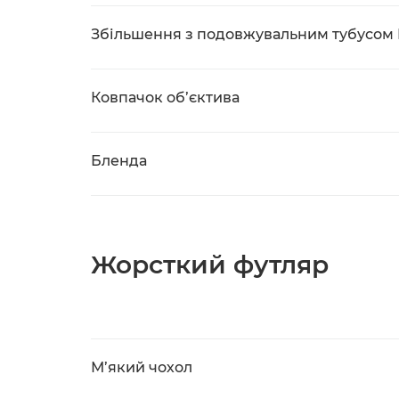
Збільшення з подовжувальним тубусом E
Ковпачок об’єктива
Бленда
Жорсткий футляр
М’який чохол