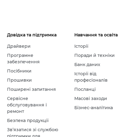
Довідка та підтримка
Навчання та освіта
Драйвери
Історії
Програмне
Поради й техніки
забезпечення
Банк даних
Посібники
Історії від
Прошивки
професіоналів
Поширені запитання
Посланці
Сервісне
Масові заходи
обслуговування і
Бізнес-аналітика
ремонт
Безпека продукції
Зв’язатися зі службою
підтримки для