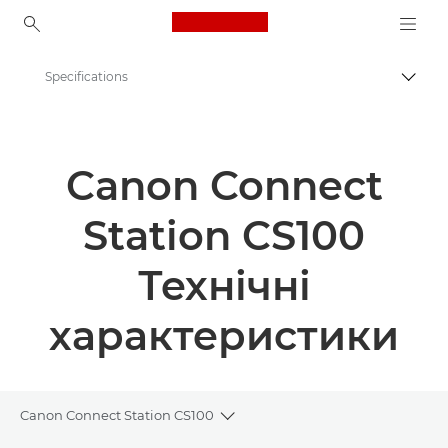
Canon Logo, back to ho
Specifications
Пере
Canon
Canon Connect Station CS100 - Photo Storage
Canon Connect
Station CS100
Технічні
характеристики
Canon Connect Station CS100
Toggle breadcrumbs