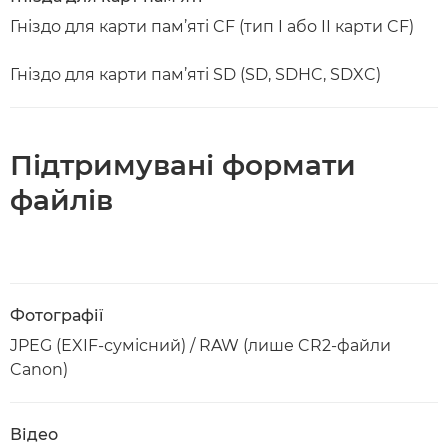
Гніздо для карти пам’яті CF (тип I або II карти CF)
Гніздо для карти пам’яті SD (SD, SDHC, SDXC)
Підтримувані формати
файлів
Фотографії
JPEG (EXIF-сумісний) / RAW (лише CR2-файли
Canon)
Відео