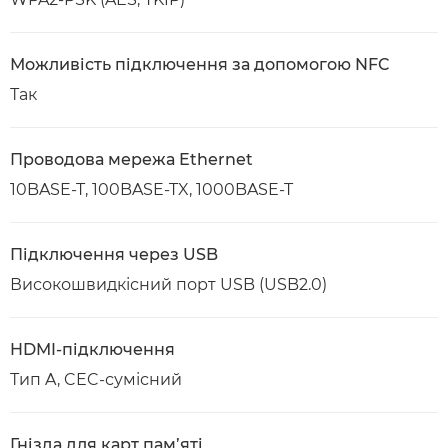
Можливість підключення за допомогою NFC
Так
Проводова мережа Ethernet
10BASE-T, 100BASE-TX, 1000BASE-T
Підключення через USB
Високошвидкісний порт USB (USB2.0)
HDMI-підключення
Тип A, CEC-сумісний
Гнізда для карт пам’яті