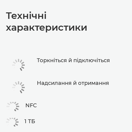
Огляд
Технічні
Технічні характеристики
характеристики
Торкніться й підключіться
Надсилання й отримання
NFC
1 ТБ