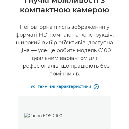
Гнучкі можливості з
компактною камерою
Технічні характеристики
Підтримка
Неповторна якість зображення у
форматі HD, компактна конструкція,
широкий вибір об’єктивів, доступна
ціна — усе це робить модель C100
ідеальним варіантом для
професіоналів, що працюють без
помічників.
Усі технічні характеристики
