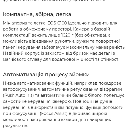
Компактна, збірна, легка
Мініатюрна та легка, EOS C100 ідеально підходить для
роботи в обмеженому просторі. Камера в базовій
комплектації важить лише 1020 г (без об’єктива), а
можливість від’єднання рукоятки, ручки та поворотної
панелі керування забезпечує максимальну маневреність.
Надійний корпус із захистом від бризок має деталі з
магнієвого сплаву для додаткової міцності та стійкості.
Автоматизація процесу зйомки
Низка автоматизованих функцій, наприклад покадрове
автофокусування, автоматичне регулювання діафрагми
(Push Auto Iris) та автоматичний баланс білого, полегшує
самостійне керування камерою. Повноцінне ручне
керування із використанням потужної функції допомоги
при фокусуванні (Focus Assist) відкриває широкі
можливості настроювання камери для найкращих
результатів.