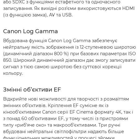
або SDXC з функціями естафетного та одночасного
записування. Як вихідні роз’єми використовуються HDMI
(із функцією замка), AV та USB.
Canon Log Gamma
Вбудована функція Canon Log Gamma забезпечує
нейтральну якість зображення із 12-ступеневою широтою
(динамічний діапазон 800 %) при базових параметрах ISO
850. Широкий динамічний діапазон дає змогу записувати
сигнал з тією самою широтою без суттєвої корекції
кольору.
Змінні об’єктиви EF
Відкрийте нові можливості для творчості з розмаїттям
змінних об’єктивів. Кріплення EF сумісне як із
кінооб’єктивами Canon серії EF Cinema формату 4K, так і
з понад 60 об’єктивами EF, у тому числі із пристроями
типу «риб’яче око» та макрооб’єктивами. Три ручні
вбудовані нейтральні світлофільтри надають більше
функціональних можливостей у процесі зйомки.