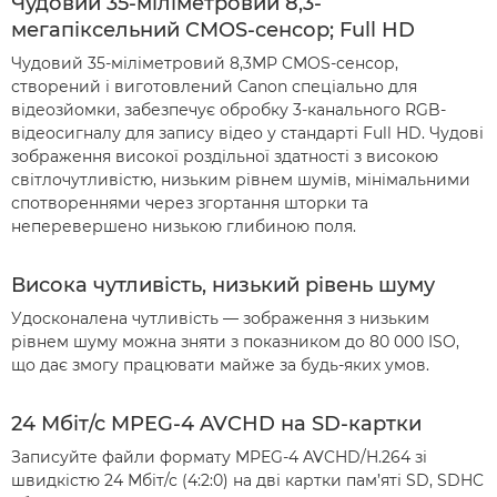
Чудовий 35-міліметровий 8,3-
мегапіксельний CMOS-сенсор; Full HD
Чудовий 35-міліметровий 8,3MP CMOS-сенсор,
створений і виготовлений Canon спеціально для
відеозйомки, забезпечує обробку 3-канального RGB-
відеосигналу для запису відео у стандарті Full HD. Чудові
зображення високої роздільної здатності з високою
світлочутливістю, низьким рівнем шумів, мінімальними
спотвореннями через згортання шторки та
неперевершено низькою глибиною поля.
Висока чутливість, низький рівень шуму
Удосконалена чутливість — зображення з низьким
рівнем шуму можна зняти з показником до 80 000 ISO,
що дає змогу працювати майже за будь-яких умов.
24 Мбіт/с MPEG-4 AVCHD на SD-картки
Записуйте файли формату MPEG-4 AVCHD/H.264 зі
швидкістю 24 Мбіт/с (4:2:0) на дві картки пам’яті SD, SDHC