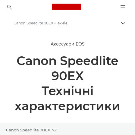
Canon Logo, back to ho
Canon Speedlite 90EX -Технічні характеристики - Спалах Speedlite
Пере
Canon
Аксесуари EOS
Спалах для камери Canon Speedlite 90EX
Canon Speedlite
90EX
Технічні
характеристики
Canon Speedlite 90EX
Toggle breadcrumbs