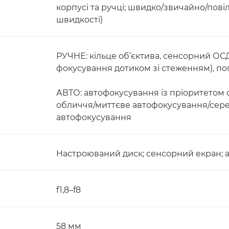
корпусі та ручці; швидко/звичайно/пові
швидкості)
РУЧНЕ: кільце об’єктива, сенсорний ОС
фокусування дотиком зі стеженням), п
АВТО: автофокусування із пріоритетом
обличчя/миттєве автофокусування/сере
автофокусування
Настроюваний диск; сенсорний екран; 
f1,8–f8
58 мм