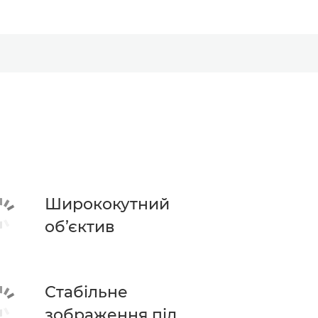
Ширококутний
об’єктив
Стабільне
зображення під