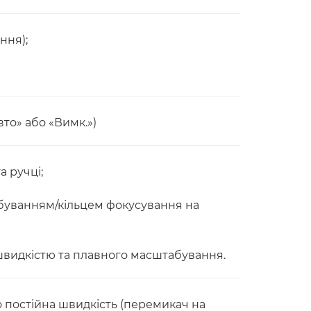
ння);
то» або «Вимк.»)
 ручці;
буванням/кільцем фокусування на
видкістю та плавного масштабування.
о постійна швидкість (перемикач на