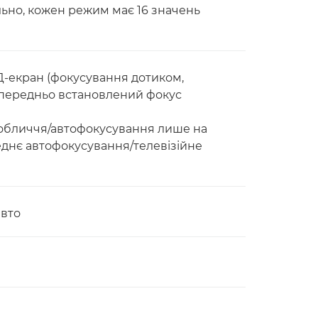
льно, кожен режим має 16 значень
Д-екран (фокусування дотиком,
опередньо встановлений фокус
 обличчя/автофокусування лише на
днє автофокусування/телевізійне
авто