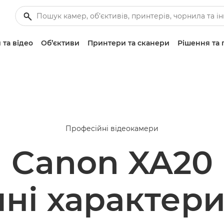
 та відео
Об’єктиви
Принтери та сканери
Рішення та 
Професійні відеокамери
Canon XA20
чні характер