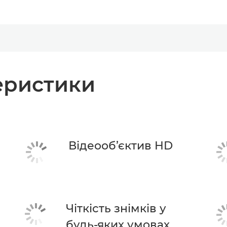
теристики
Відеооб’єктив HD
Чіткість знімків у
будь-яких умовах