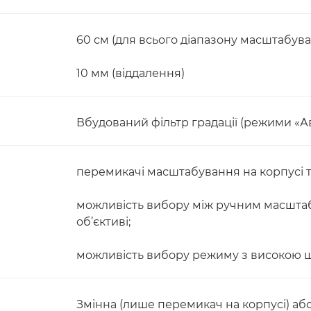
60 см (для всього діапазону масштабува
10 мм (віддалення)
Вбудований фільтр градації (режими «Ав
перемикачі масштабування на корпусі та
можливість вибору між ручним масшта
об’єктиві;
можливість вибору режиму з високою ш
Змінна (лише перемикач на корпусі) аб