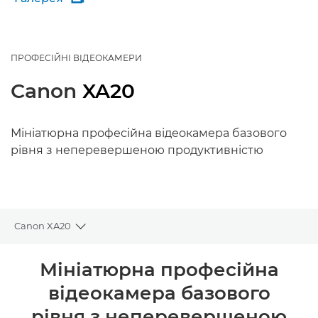
ПРОФЕСІЙНІ ВІДЕОКАМЕРИ
Canon
XA20
Мініатюрна професійна відеокамера базового
рівня з неперевершеною продуктивністю
Canon XA20
Toggle breadcrumbs
Огляд
Мініатюрна професійна
відеокамера базового
Технічні характеристики
рівня з неперевершеною