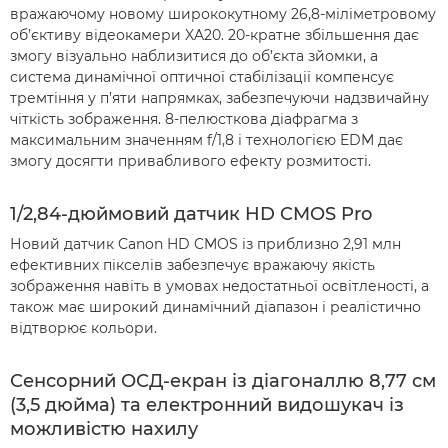
вражаючому новому ширококутному 26,8-міліметровому
об’єктиву відеокамери XA20. 20-кратне збільшення дає
змогу візуально наблизитися до об’єкта зйомки, а
система динамічної оптичної стабілізації компенсує
тремтіння у п’яти напрямках, забезпечуючи надзвичайну
чіткість зображення. 8-пелюсткова діафрагма з
максимальним значенням f/1,8 і технологією EDM дає
змогу досягти привабливого ефекту розмитості.
1/2,84-дюймовий датчик HD CMOS Pro
Новий датчик Canon HD CMOS із приблизно 2,91 млн
ефективних пікселів забезпечує вражаючу якість
зображення навіть в умовах недостатньої освітленості, а
також має широкий динамічний діапазон і реалістично
відтворює кольори.
Сенсорний ОСД-екран із діагоналлю 8,77 см
(3,5 дюйма) та електронний видошукач із
можливістю нахилу