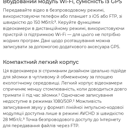
Вбудований модуль Wi-Fi, сумісність із GPS
Передавайте відео в безпроводовому режимі,
використовуючи телефон або планшет з iOS або FTP, зі
швидкістю до 150 Мбіт/с³. Керуйте функціями
відеокамери в дистанційному режимі, використовуючи
пристрій із підтримкою Wi-Fi — для цього не потрібно
жодних програм. Дані щодо розташування можна
записувати за допомогою додаткового аксесуара GPS.
Компактний легкий корпус
Ця відеокамера зі стриманим дизайном ідеально підійде
для зйомки в чутливому й обмеженому за площею
екологічному середовищі. Легкий корпус відеокамери
спричиняє меншу стомлюваність, коли доводиться довго
тримати її під час зйомки.¹ Одночасне записування
недоступне в режимах 1080/50P.² Можливість
записування звуку у форматі лінійної імпульсно-кодової
модуляції доступна лише в режимі AVCHD зі швидкістю
28 Мбіт/с.³ Точка безпроводового доступу до Інтернету
для передавання файлів через FTP.