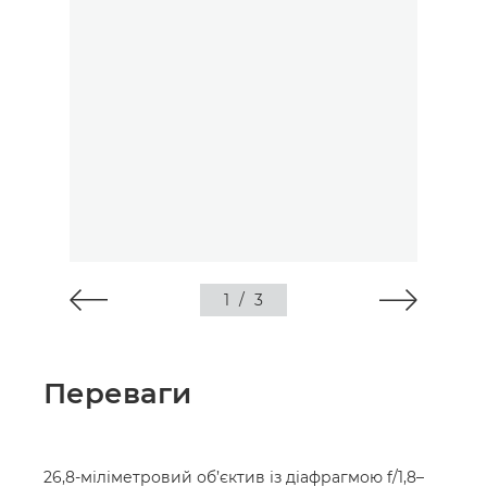
1
/
3
Переваги
26,8-міліметровий об’єктив із діафрагмою f/1,8–