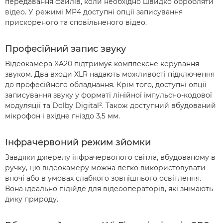
передавання файлів, коли необхідно швидко обробляти
відео. У режимі MP4 доступні опції записування
прискореного та сповільненого відео.
Професійний запис звуку
Відеокамера XA20 підтримує комплексне керування
звуком. Два входи XLR надають можливості підключення
до професійного обладнання. Крім того, доступні опції
записування звуку у форматі лінійної імпульсно-кодової
модуляції та Dolby Digital². Також доступний вбудований
мікрофон і вхідне гніздо 3,5 мм.
Інфрачервоний режим зйомки
Завдяки джерелу інфрачервоного світла, вбудованому в
ручку, цю відеокамеру можна легко використовувати
вночі або в умовах слабкого зовнішнього освітлення.
Вона ідеально підійде для відеооператорів, які знімають
дику природу.