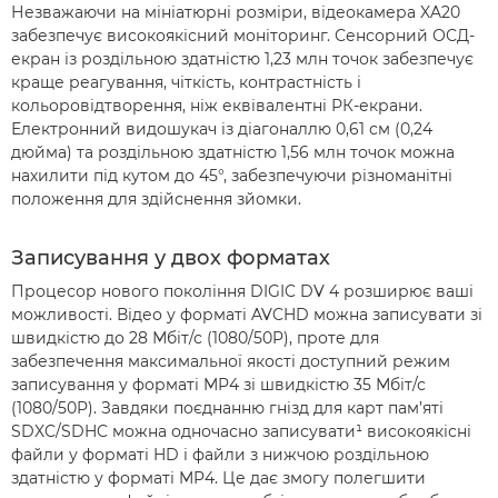
Незважаючи на мініатюрні розміри, відеокамера XA20
забезпечує високоякісний моніторинг. Сенсорний ОСД-
екран із роздільною здатністю 1,23 млн точок забезпечує
краще реагування, чіткість, контрастність і
кольоровідтворення, ніж еквівалентні РК-екрани.
Електронний видошукач із діагоналлю 0,61 см (0,24
дюйма) та роздільною здатністю 1,56 млн точок можна
нахилити під кутом до 45°, забезпечуючи різноманітні
положення для здійснення зйомки.
Записування у двох форматах
Процесор нового покоління DIGIC DV 4 розширює ваші
можливості. Відео у форматі AVCHD можна записувати зі
швидкістю до 28 Мбіт/с (1080/50P), проте для
забезпечення максимальної якості доступний режим
записування у форматі MP4 зі швидкістю 35 Мбіт/с
(1080/50P). Завдяки поєднанню гнізд для карт пам’яті
SDXC/SDHC можна одночасно записувати¹ високоякісні
файли у форматі HD і файли з нижчою роздільною
здатністю у форматі MP4. Це дає змогу полегшити