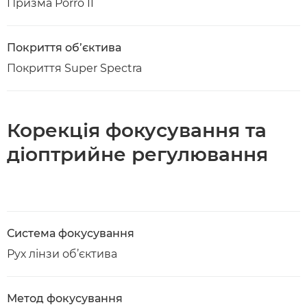
Призма Porro II
Покриття об’єктива
Покриття Super Spectra
Корекція фокусування та
діоптрийне регулювання
Система фокусування
Рух лінзи об’єктива
Метод фокусування