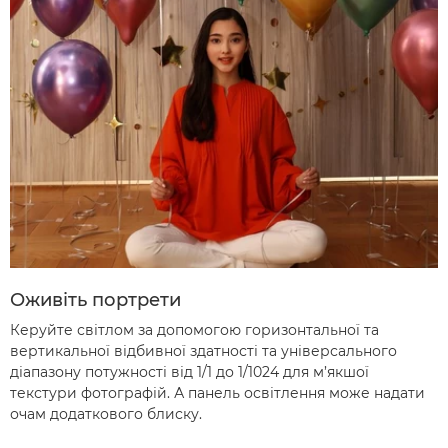
Оживіть портрети
Керуйте світлом за допомогою горизонтальної та
вертикальної відбивної здатності та універсального
діапазону потужності від 1/1 до 1/1024 для м’якшої
текстури фотографій. А панель освітлення може надати
очам додаткового блиску.