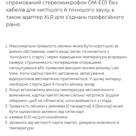
спрямований стереомикрофон DM-ED1 без
кабелів для чистішого й точнішого звуку, а
також адаптер XLR для з’єднань професійного
рівня.
Максимальна тривалість зйомки може бути коротшою за
деяких обставинах, навіть якщо запис починається з
"холодного старту", через підвищення температури всередині
камери, спричиненого попередніми операціями
налаштування або тривалим використанням режиму Live
View. Коли картка пам’яті заповнена, записування
відеороликів автоматично припиняється. У цьому випадку
необхідно стерти дані й почати зйомку знову.
Якщо встановлена висока температура автоматичного
вимкнення, картка пам’яті може сильно нагрітися. Будьте
обережні, щоб не обпектися, коли виймаєте її з гнізда.
Тривалість зйомки у режимах [Стандартна] й [Висока] може
бути однаковою залежно від типів карт.
камера EOS не для кінозйомки
залежить від місткості карти пам’яті, джерела живлення й
температури