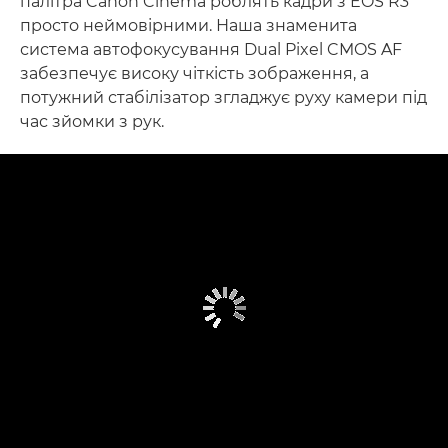
палітра Canon Cinema роблять кадри з EOS R3
просто неймовірними. Наша знаменита
система автофокусування Dual Pixel CMOS AF
забезпечує високу чіткість зображення, а
потужний стабілізатор згладжує руху камери під
час зйомки з рук.