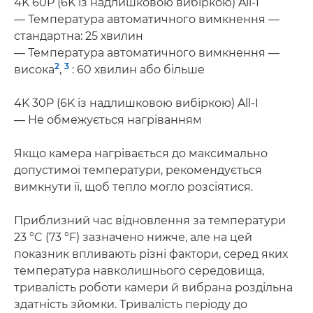
4K 60P (6K із надлишковою вибіркою) All-I
— Температура автоматичного вимкнення —
стандартна: 25 хвилин
— Температура автоматичного вимкнення —
2
3
висока
,
: 60 хвилин або більше
4K 30P (6K із надлишковою вибіркою) All-I
— Не обмежується нагріванням
Якщо камера нагрівається до максимально
допустимої температури, рекомендується
вимкнути її, щоб тепло могло розсіятися.
Приблизний час відновлення за температури
23 °C (73 °F) зазначено нижче, але на цей
показник впливають різні фактори, серед яких
температура навколишнього середовища,
тривалість роботи камери й вибрана роздільна
здатність зйомки. Тривалість періоду до