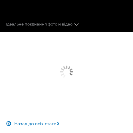
Ідеальне поєднання фото й відео
6K, RAW
ФОРМАТИ ЗЙОМКИ
ТЕХНОЛОГІЯ АВТОФОКУСУВАННЯ DUAL PIXEL
CMOS AF II
СТАБІЛІЗАТОР ЗОБРАЖЕННЯ
ДОДАТКОВІ МОЖЛИВОСТІ
ТРИВАЛА ЗЙОМКА
Назад до всіх статей
