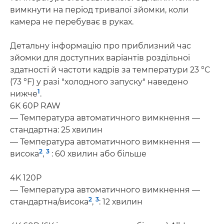
вимкнути на період тривалої зйомки, коли
камера не перебуває в руках.
Детальну інформацію про приблизний час
зйомки для доступних варіантів роздільної
здатності й частоти кадрів за температури 23 °C
(73 °F) у разі "холодного запуску" наведено
1
нижче
.
6K 60P RAW
— Температура автоматичного вимкнення —
стандартна: 25 хвилин
— Температура автоматичного вимкнення —
2
3
висока
,
: 60 хвилин або більше
4K 120P
— Температура автоматичного вимкнення —
2
3
стандартна/висока
,
: 12 хвилин