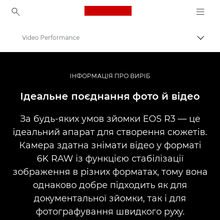
Canon Logo, back to ho
Video Performance
Пере
Canon
Цифрові камери
ІНФОРМАЦІЯ ПРО ВИРІБ
EOS R3
Ідеальне поєднання фото й відео
За будь-яких умов зйомки EOS R3 — це
ідеальний апарат для створення сюжетів.
Камера здатна знімати відео у форматі
6K RAW із функцією стабілізації
зображення в різних форматах, тому вона
однаково добре підходить як для
документальної зйомки, так і для
фотографування швидкого руху.