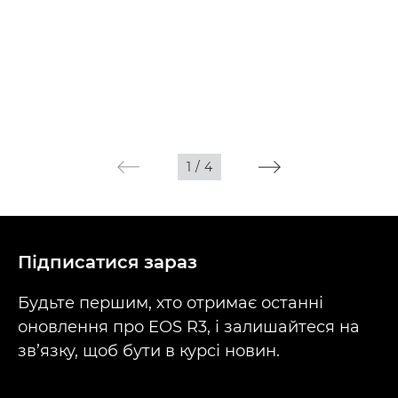
1
/
4
Підписатися зараз
Будьте першим, хто отримає останні
оновлення про EOS R3, і залишайтеся на
зв’язку, щоб бути в курсі новин.