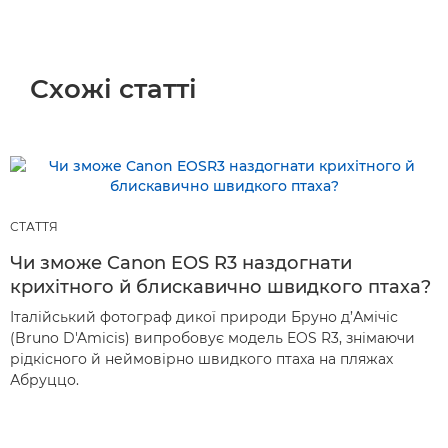
Схожі статті
СТАТТЯ
Чи зможе Canon EOS R3 наздогнати
крихітного й блискавично швидкого птаха?
Італійський фотограф дикої природи Бруно д’Амічіс
(Bruno D'Amicis) випробовує модель EOS R3, знімаючи
рідкісного й неймовірно швидкого птаха на пляжах
Абруццо.