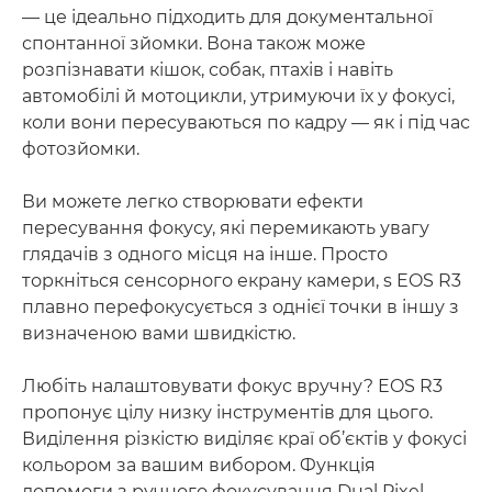
— це ідеально підходить для документальної
спонтанної зйомки. Вона також може
розпізнавати кішок, собак, птахів і навіть
автомобілі й мотоцикли, утримуючи їх у фокусі,
коли вони пересуваються по кадру — як і під час
фотозйомки.
Ви можете легко створювати ефекти
пересування фокусу, які перемикають увагу
глядачів з одного місця на інше. Просто
торкніться сенсорного екрану камери, s EOS R3
плавно перефокусується з однієї точки в іншу з
визначеною вами швидкістю.
Любіть налаштовувати фокус вручну? EOS R3
пропонує цілу низку інструментів для цього.
Виділення різкістю виділяє краї об’єктів у фокусі
кольором за вашим вибором. Функція
допомоги з ручного фокусування Dual Pixel