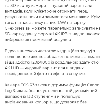
на SD-картку камери — чудовий варіант для
випадків, коли клієнт хоче отримати перші
результати, поки ви займаєтеся монтажем. Крім
того, під час запису даних RAW на картку
CFexpress ви можете паралельно записувати на
SD-картку дані у форматі 4K IPB із надлишковою
вибіркою як проміжний результат.
Відео з високою частотою кадрів (без звуку) з
поліпшеною якістю зображення можна знімати
зі швидкістю 120p/100p із роздільною здатністю
4K і HD — чудовий варіант для швидких
послідовностей фото та ефектів слоу-мо.
Камера EOS R3 також підтримує функцію Canon
Log 3, яка забезпечує величезний динамічний
діапазон із 13,3 ступенями й полегшує
вирівнювання кольорів, що дозволяє без