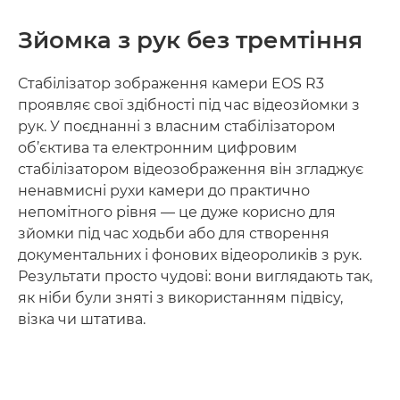
Зйомка з рук без тремтіння
Стабілізатор зображення камери EOS R3
проявляє свої здібності під час відеозйомки з
рук. У поєднанні з власним стабілізатором
об’єктива та електронним цифровим
стабілізатором відеозображення він згладжує
ненавмисні рухи камери до практично
непомітного рівня — це дуже корисно для
зйомки під час ходьби або для створення
документальних і фонових відеороликів з рук.
Результати просто чудові: вони виглядають так,
як ніби були зняті з використанням підвісу,
візка чи штатива.