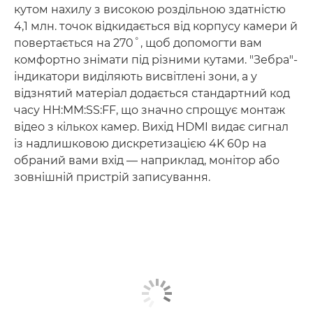
кутом нахилу з високою роздільною здатністю
4,1 млн. точок відкидається від корпусу камери й
повертається на 270˚, щоб допомогти вам
комфортно знімати під різними кутами. "Зебра"-
індикатори виділяють висвітлені зони, а у
відзнятий матеріал додається стандартний код
часу HH:MM:SS:FF, що значно спрощує монтаж
відео з кількох камер. Вихід HDMI видає сигнал
із надлишковою дискретизацією 4K 60p на
обраний вами вхід — наприклад, монітор або
зовнішній пристрій записування.