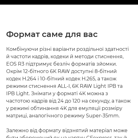
Формат саме для вас
Комбінуючи різні варіанти роздільної здатності
й частоти кадрів, кодеки й методи стиснення,
EOS R3 підтримує безліч форматів зйомки.
Окрім 12-бітного 6K RAW доступні 8-бітний
кодек H.264 і 10-бітний кодек H.265, а також
режими стиснення ALL-I, 6K RAW Light IPB та
IPB Light. Знімати у форматі 4K можна з
частотою кадрів від 24 до 120 на секунду, а також
у режимі обтинання 4K для емуляції розміру
матриці, аналогічного режиму Super-35mm.
Залежно від формату відзнятий матеріал може
бути збережений як на картку CFexpress, так й