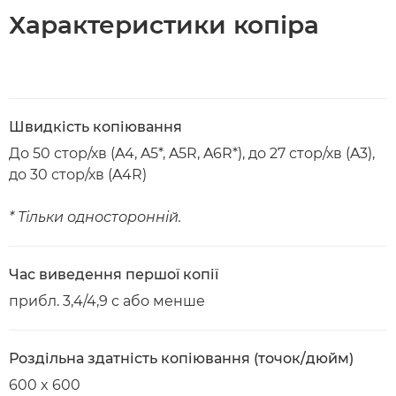
Характеристики копіра
Швидкість копіювання
До 50 стор/хв (A4, A5*, A5R, A6R*), до 27 стор/хв (A3),
до 30 стор/хв (A4R)
* Тільки односторонній.
Час виведення першої копії
прибл. 3,4/4,9 с або менше
Роздільна здатність копіювання (точок/дюйм)
600 x 600