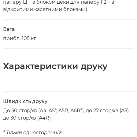
паперу L1 + з блоком деки для паперу F2 + з
відкритими касетними блоками)
Вага
прибл. 105 кг
Характеристики друку
Швидкість друку
До 50 стор/хв (A4, A5*, A5R, A6R*), до 27 стор/хв (A3),
до 30 стор/хв (A4R)
* Тільки односторонній