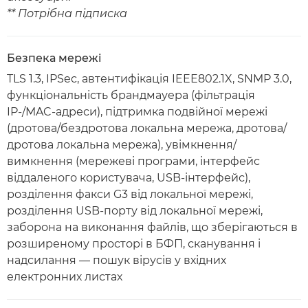
** Потрібна підписка
Безпека мережі
TLS 1.3, IPSec, автентифікація IEEE802.1X, SNMP 3.0,
функціональність брандмауера (фільтрація
IP-/MAC-адреси), підтримка подвійної мережі
(дротова/бездротова локальна мережа, дротова/
дротова локальна мережа), увімкнення/
вимкнення (мережеві програми, інтерфейс
віддаленого користувача, USB-інтерфейс),
розділення факси G3 від локальної мережі,
розділення USB-порту від локальної мережі,
заборона на виконання файлів, що зберігаються в
розширеному просторі в БФП, сканування і
надсилання — пошук вірусів у вхідних
електронних листах