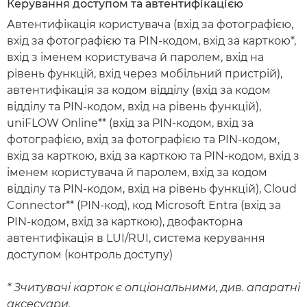
Керування доступом та автентифікацією
Автентифікація користувача (вхід за фотографією,
вхід за фотографією та PIN-кодом, вхід за карткою*,
вхід з іменем користувача й паролем, вхід на
рівень функцій, вхід через мобільний пристрій),
автентифікація за кодом відділу (вхід за кодом
відділу та PIN-кодом, вхід на рівень функцій),
uniFLOW Online** (вхід за PIN-кодом, вхід за
фотографією, вхід за фотографією та PIN-кодом,
вхід за карткою, вхід за карткою та PIN-кодом, вхід з
іменем користувача й паролем, вхід за кодом
відділу та PIN-кодом, вхід на рівень функцій), Cloud
Connector** (PIN-код), код Microsoft Entra (вхід за
PIN-кодом, вхід за карткою), двофакторна
автентифікація в LUI/RUI, система керування
доступом (контроль доступу)
* Зчитувачі карток є опціональними, див. апаратні
аксесуари.