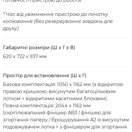
готовності пристрою до роботи
* Час від увімкнення пристрою до початку
копіювання (без резервування завдань для
друку)
Габаритні розміри (Ш x Г x В)
620 x 722 x 937 мм
Простір для встановлення (Ш x Г)
Базова комплектація: 1050 x 1162 мм (з відкритою
правою кришкою, висунутим багатоцільовим
лотком + відкритими касетними блоками).
Повна комплектація: 2044 x 1162 мм
(скріплювальний фінішер AB3 / фінішер для
згортання паперу / брошурування A2 із висунутим
подовжувачем лотка + з фінішером для згортання