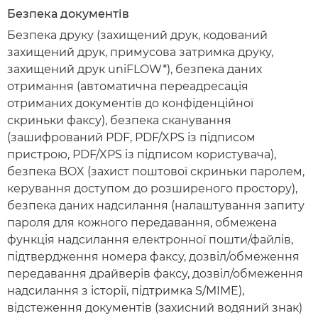
Безпека документів
Безпека друку (захищений друк, кодований
захищений друк, примусова затримка друку,
захищений друк uniFLOW*), безпека даних
отримання (автоматична переадресація
отриманих документів до конфіденційної
скриньки факсу), безпека сканування
(зашифрований PDF, PDF/XPS із підписом
пристрою, PDF/XPS із підписом користувача),
безпека BOX (захист поштової скриньки паролем,
керування доступом до розширеного простору),
безпека даних надсилання (налаштування запиту
пароля для кожного передавання, обмежена
функція надсилання електронної пошти/файлів,
підтвердження номера факсу, дозвіл/обмеження
передавання драйверів факсу, дозвіл/обмеження
надсилання з історії, підтримка S/MIME),
відстеження документів (захисний водяний знак)