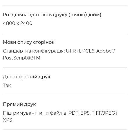
Роздільна здатність друку (точок/дюйм)
4800 x 2400
Мови опису сторінок
Стандартна конфігурація: UFR II, PCL6, Adobe®
PostScript®3TM
Двосторонній друк
Так
Прямий друк
Підтримувані типи файлів: PDF, EPS, TIFF/JPEG і
XPS