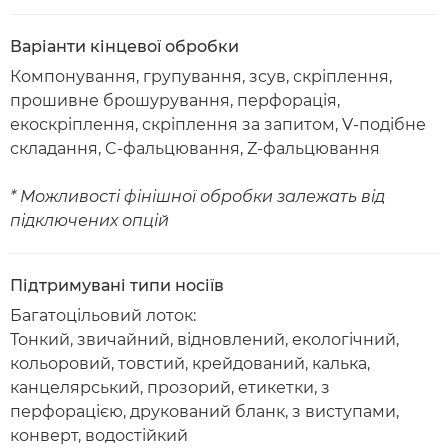
Варіанти кінцевої обробки
Компонування, групування, зсув, скріплення,
прошивне брошурування, перфорація,
екоскріплення, скріплення за запитом, V-подібне
складання, C-фальцювання, Z-фальцювання
* Можливості фінішної обробки залежать від
підключених опцій
Підтримувані типи носіїв
Багатоцільовий лоток:
Тонкий, звичайний, відновлений, екологічний,
кольоровий, товстий, крейдований, калька,
канцелярський, прозорий, етикетки, з
перфорацією, друкований бланк, з виступами,
конверт, водостійкий