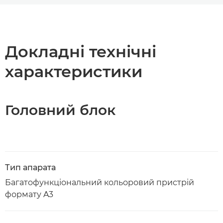
Огляд
Технічні характеристики
Докладні технічні
характеристики
Підтримка
Завантажити PDF
Головний блок
Тип апарата
Багатофункціональний кольоровий пристрій
формату A3