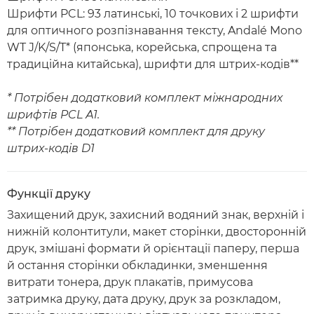
Шрифти PCL: 93 латинські, 10 точкових і 2 шрифти
для оптичного розпізнавання тексту, Andalé Mono
WT J/K/S/T* (японська, корейська, спрощена та
традиційна китайська), шрифти для штрих-кодів**
* Потрібен додатковий комплект міжнародних
шрифтів PCL А1.
** Потрібен додатковий комплект для друку
штрих-кодів D1
Функції друку
Захищений друк, захисний водяний знак, верхній і
нижній колонтитули, макет сторінки, двосторонній
друк, змішані формати й орієнтації паперу, перша
й остання сторінки обкладинки, зменшення
витрати тонера, друк плакатів, примусова
затримка друку, дата друку, друк за розкладом,