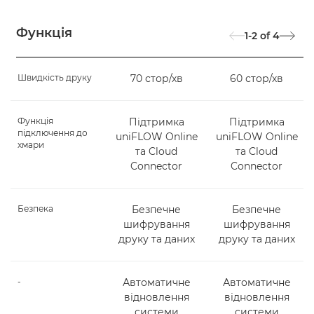
Функція
1-2
of
4
Швидкість друку
70 стор/хв
60 стор/хв
Функція
Підтримка
Підтримка
підключення до
uniFLOW Online
uniFLOW Online
хмари
та Cloud
та Cloud
Connector
Connector
Безпека
Безпечне
Безпечне
шифрування
шифрування
друку та даних
друку та даних
-
Автоматичне
Автоматичне
відновлення
відновлення
системи
системи