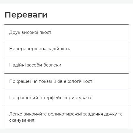
Огляд
Переваги
Технічні характеристики
Друк високої якості
Неперевершена надійність
Надійні засоби безпеки
Покращення показників екологічності
Покращений інтерфейс користувача
Легко виконуйте великотиражні завдання друку та
сканування