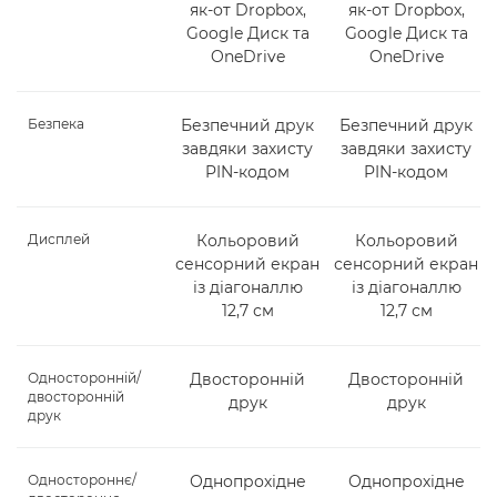
як-от Dropbox,
як-от Dropbox,
Google Диск та
Google Диск та
OneDrive
OneDrive
Безпека
Безпечний друк
Безпечний друк
завдяки захисту
завдяки захисту
PIN-кодом
PIN-кодом
Дисплей
Кольоровий
Кольоровий
сенсорний екран
сенсорний екран
із діагоналлю
із діагоналлю
12,7 см
12,7 см
Односторонній/
Двосторонній
Двосторонній
двосторонній
друк
друк
друк
Одностороннє/
Однопрохідне
Однопрохідне