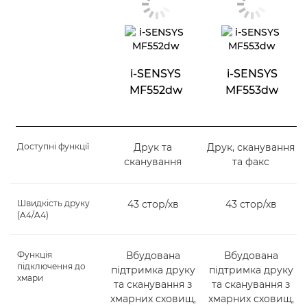
i-SENSYS
i-SENSYS
MF552dw
MF553dw
Доступні функції
Друк та
Друк, сканування
сканування
та факс
Швидкість друку
43 стор/хв
43 стор/хв
(A4/A4)
Функція
Вбудована
Вбудована
підключення до
підтримка друку
підтримка друку
хмари
та сканування з
та сканування з
хмарних сховищ,
хмарних сховищ,