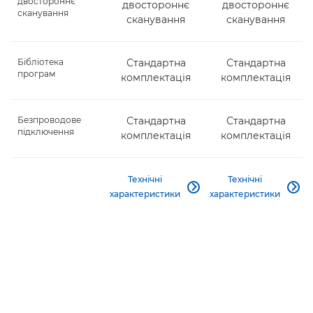
двостороннє
двостороннє
двостороннє
сканування
сканування
сканування
Бібліотека
Стандартна
Стандартна
програм
комплектація
комплектація
Безпроводове
Стандартна
Стандартна
підключення
комплектація
комплектація
Технічні
Технічні


характеристики
характеристики