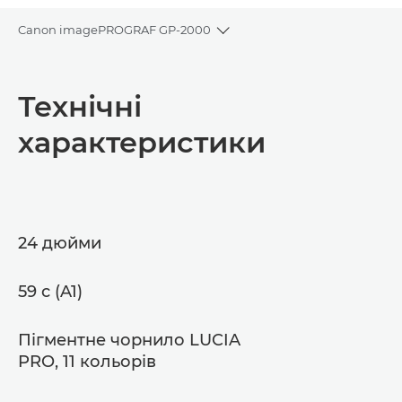
Canon imagePROGRAF GP-2000
Toggle breadcrumbs
Огляд
Технічні
Технічні характеристики
характеристики
Підтримка
Завантажити PDF
24 дюйми
59 с (A1)
Пігментне чорнило LUCIA
PRO, 11 кольорів