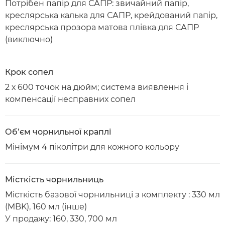
Потрібен папір для САПР: звичайний папір,
креслярська калька для САПР, крейдований папір,
креслярська прозора матова плівка для САПР
(виключно)
Крок сопел
2 х 600 точок на дюйм; система виявлення і
компенсації несправних сопел
Об’єм чорнильної краплі
Мінімум 4 піколітри для кожного кольору
Місткість чорнильниць
Місткість базової чорнильниці з комплекту : 330 мл
(MBK), 160 мл (інше)
У продажу: 160, 330, 700 мл