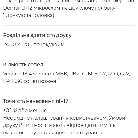
11-колірна інтегрована система Canon Bubblejet on
Demand (12 мікросхем на друкуючу головку,
1 друкуюча головка)
Роздільна здатність друку
2400 x 1200 точок/дюйм
Кількість сопел
Усього: 18 432 сопел MBK, PBK, C, M, Y, GY, R, O, G, V,
FP: 1536 сопел кожен
Точність нанесення ліній
±0,1 % або менше
Необхідне налаштування користувачем. Умови
друку й тип носія мають відповідати тим, які
використовувалися для налаштування.