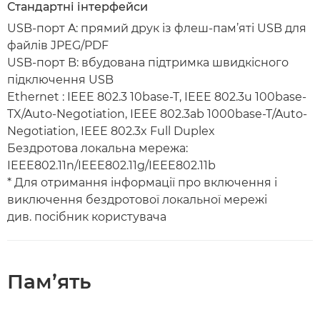
Стандартні інтерфейси
USB-порт A: прямий друк із флеш-пам’яті USB для
файлів JPEG/PDF
USB-порт B: вбудована підтримка швидкісного
підключення USB
Ethernet : IEEE 802.3 10base-T, IEEE 802.3u 100base-
TX/Auto-Negotiation, IEEE 802.3ab 1000base-T/Auto-
Negotiation, IEEE 802.3x Full Duplex
Бездротова локальна мережа:
IEEE802.11n/IEEE802.11g/IEEE802.11b
* Для отримання інформації про включення і
виключення бездротової локальної мережі
див. посібник користувача
Пам’ять