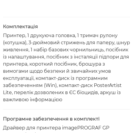
Комплектація
Принтер, 1 друкуюча головка, 1 тримач рулону
(котушка), 3-дюймовий стрижень для паперу, шнур
живлення, 1 набір базових чорнильниць, посібник
із налаштування, посібник з інсталяції підпори для
принтера, короткий посібник, брошура з
вимогами щодо безпеки й звичайних умов
експлуатації, компакт-диск із програмним
забезпеченням (Win), компакт-диск PosterArtist
Lite, перелік дозволених в ЄС біоцидів, аркуш із
важливою інформацією
Програмне забезпечення в комплекті
Драйвер для принтера imagePROGRAF GP