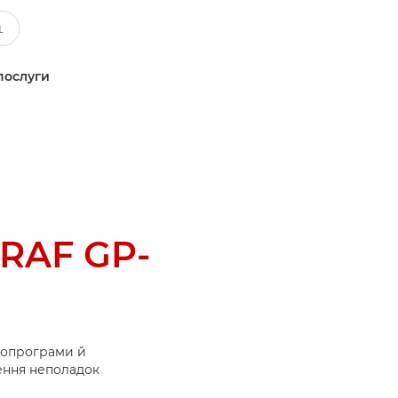
послуги
RAF GP-
ропрограми й
нення неполадок