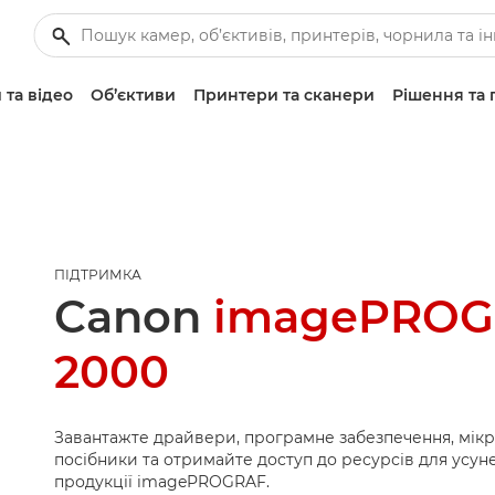
 та відео
Об’єктиви
Принтери та сканери
Рішення та 
ПІДТРИМКА
Canon
imagePROG
2000
Завантажте драйвери, програмне забезпечення, мік
посібники та отримайте доступ до ресурсів для усу
продукції imagePROGRAF.