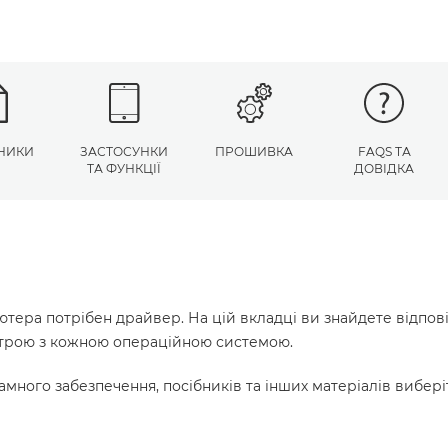
НИКИ
ЗАСТОСУНКИ
ПРОШИВКА
FAQS ТА
ТА ФУНКЦІЇ
ДОВІДКА
ютера потрібен драйвер. На цій вкладці ви знайдете відпов
истрою з кожною операційною системою.
много забезпечення, посібників та інших матеріалів вибері