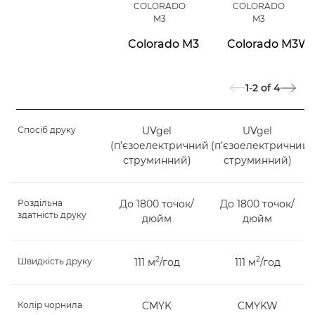
COLORADO
COLORADO
M3
M3
Colorado M3
Colorado M3W
1-2
of
4
Спосіб друку
UVgel
UVgel
(п’єзоелектричний
(п’єзоелектричний
струминний)
струминний)
Роздільна
До 1800 точок/
До 1800 точок/
здатність друку
дюйм
дюйм
2
2
Швидкість друку
111 м
/год
111 м
/год
Колір чорнила
CMYK
CMYKW