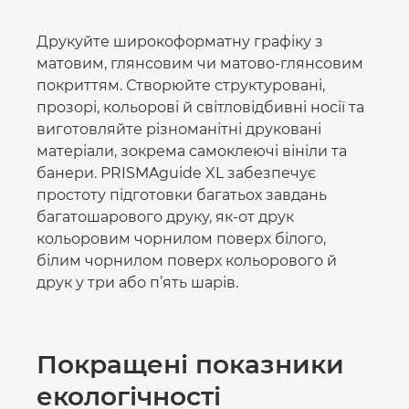
Друкуйте широкоформатну графіку з
матовим, глянсовим чи матово-глянсовим
покриттям. Створюйте структуровані,
прозорі, кольорові й світловідбивні носії та
виготовляйте різноманітні друковані
матеріали, зокрема самоклеючі вініли та
банери. PRISMAguide XL забезпечує
простоту підготовки багатьох завдань
багатошарового друку, як-от друк
кольоровим чорнилом поверх білого,
білим чорнилом поверх кольорового й
друк у три або п’ять шарів.
Покращені показники
екологічності