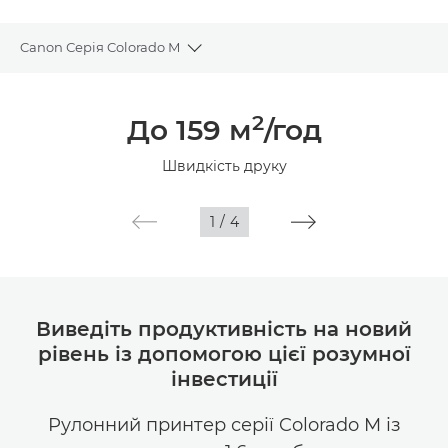
Canon Серія Colorado М
Toggle breadcrumbs
Огляд
2
До 159 м
/год
Технічні характеристики
Швидкість друку
Галерея
1
/
4
Виведіть продуктивність на новий
рівень із допомогою цієї розумної
інвестиції
Рулонний принтер серії Colorado M із