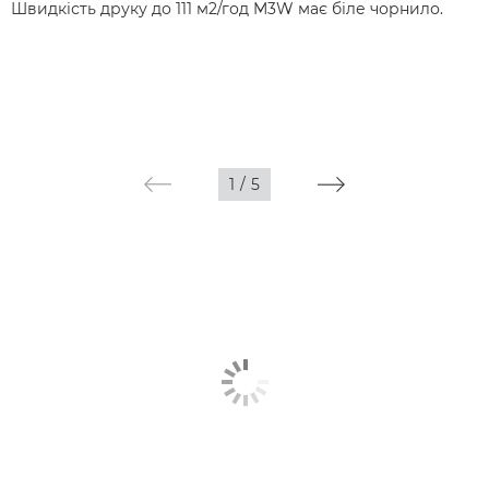
Швидкість друку до 111 м2/год M3W має біле чорнило.
1
/
5