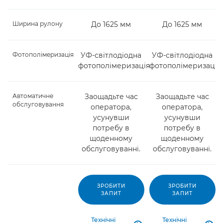
Ширина рулону
До 1625 мм
До 1625 мм
Фотополімеризація
УФ-світлодіодна
УФ-світлодіодна
фотополімеризація
фотополімеризація
Автоматичне
Заощадьте час
Заощадьте час
обслуговування
оператора,
оператора,
усунувши
усунувши
потребу в
потребу в
щоденному
щоденному
обслуговуванні.
обслуговуванні.
ЗРОБИТИ
ЗРОБИТИ
ЗАПИТ
ЗАПИТ
Технічні
Технічні