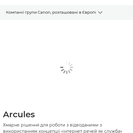
Компанії групи Canon, розташовані в Європі
Про Canon
Розумне використання ресурсів
Новини
Спонсорська підтримка
Юридична інформація та дотримання встановлених
вимог
Контактні дані
Arcules
Хмарне рішення для роботи з відеоданими з
використанням концепції «інтернет речей як служба»