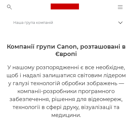
Canon Logo, back to ho
Наша група компаній
Пере
Canon
Про нас
Компанії групи Canon, розташовані в
Європі
У нашому розпорядженні є все необхідне,
щоб і надалі залишатися світовим лідером
у галузі технологій обробки зображень —
компанії-розробники програмного
забезпечення, рішення для відеомереж,
технології в сфері друку, візуалізації та
медицини.