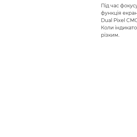
Під час фоку
функція екран
Dual Pixel CM
Коли індикато
різким.