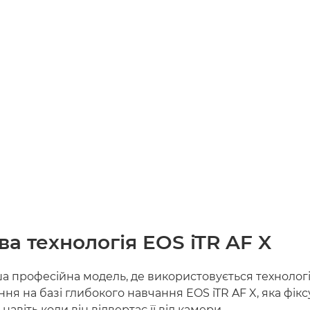
а технологія EOS iTR AF X
а професійна модель, де використовується технолог
ня на базі глибокого навчання EOS iTR AF X, яка фікс
, навіть коли він відвертає її від камери.