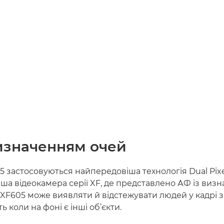
визначенням очей
5 застосовуються найпередовіша технологія Dual Pix
ша відеокамера серії XF, де представлено АФ із виз
XF605 може виявляти й відстежувати людей у кадрі 
ть коли на фоні є інші об’єкти.