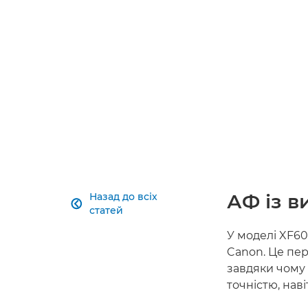
АФ із 
Назад до всіх

статей
У моделі XF60
Canon. Це пер
завдяки чому 
точністю, наві