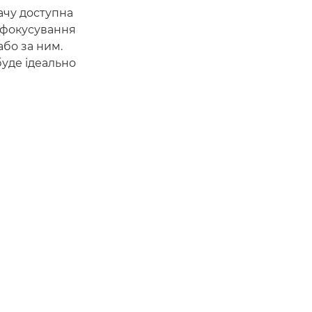
ачу доступна
тофокусування
або за ним.
буде ідеально