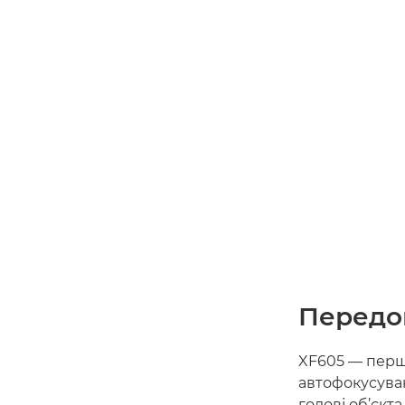
Передов
XF605 — перш
автофокусуван
голові об’єкта