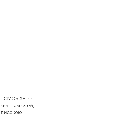
el CMOS AF від
наченням очей,
з високою