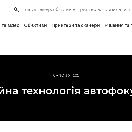
 та відео
Об’єктиви
Принтери та сканери
Рішення та 
CANON XF605
йна технологія автофо