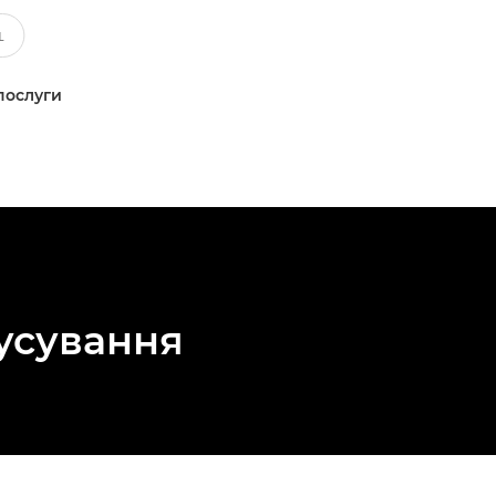
послуги
кусування