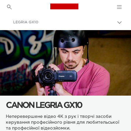
Canon Logo, back to h
LEGRIA GX10
Пере
Brea
Canon
Любительські та професійні відеокамери
CANON LEGRIA GX10
Неперевершене відео 4K з рук і творчі засоби
керування професійного рівня для любительської
та професійної відеозйомки.