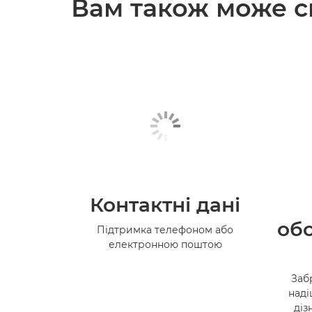
Вам також може сп
Контактні дані
обс
Підтримка телефоном або
електронною поштою
Заб
наді
діз