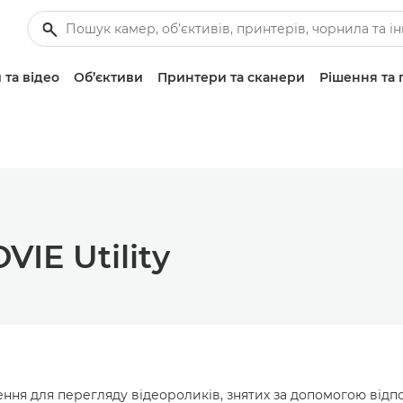
 та відео
Об’єктиви
Принтери та сканери
Рішення та 
IE Utility
ння для перегляду відеороликів, знятих за допомогою відп