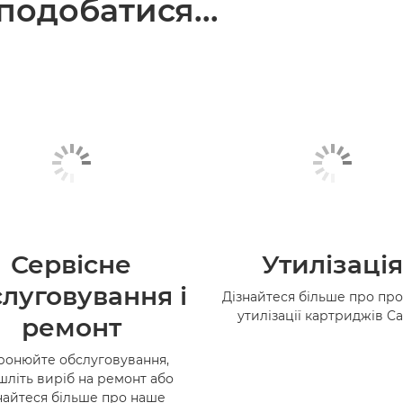
одобатися...
Сервісне
Утилізація
луговування і
Дізнайтеся більше про пр
утилізації картриджів C
ремонт
ронюйте обслуговування,
шліть виріб на ремонт або
найтеся більше про наше