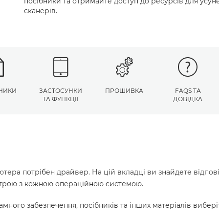
посібники та отримайте доступ до ресурсів для усу
сканерів.
НИКИ
ЗАСТОСУНКИ
ПРОШИВКА
FAQS ТА
ТА ФУНКЦІЇ
ДОВІДКА
ютера потрібен драйвер. На цій вкладці ви знайдете відпов
истрою з кожною операційною системою.
много забезпечення, посібників та інших матеріалів вибері