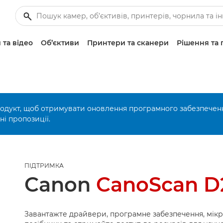
 та відео
Об’єктиви
Принтери та сканери
Рішення та 
родукт, щоб отримувати оновлення програмного забезпечен
і пропозиції.
ПІДТРИМКА
Canon
CanoScan 
Завантажте драйвери, програмне забезпечення, мік