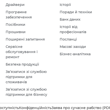
Драйвери
Історії
Програмне
Поради й техніки
забезпечення
Банк даних
Посібники
Історії від
Прошивки
професіоналів
Поширені запитання
Посланці
Сервісне
Масові заходи
обслуговування і
Бізнес-аналітика
ремонт
Безпека продукції
Зв’язатися зі службою
підтримки для
споживачів
Зв’язатися зі службою
підтримки для бізнесу
оступність
Конфіденційність
Заява про сучасне рабство (PD