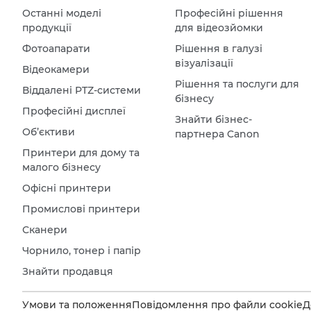
Останні моделі
Професійні рішення
продукції
для відеозйомки
Фотоапарати
Рішення в галузі
візуалізації
Відеокамери
Рішення та послуги для
Віддалені PTZ-системи
бізнесу
Професійні дисплеї
Знайти бізнес-
Об’єктиви
партнера Canon
Принтери для дому та
малого бізнесу
Офісні принтери
Промислові принтери
Сканери
Чорнило, тонер і папір
Знайти продавця
Умови та положення
Повідомлення про файли cookie
Д