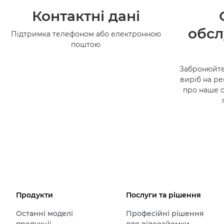
Контактні дані
обсл
Підтримка телефоном або електронною
поштою
Забронюйте
виріб на ре
про наше 
Продукти
Послуги та рішення
Останні моделі
Професійні рішення
продукції
для відеозйомки