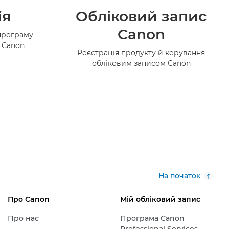
ія
Обліковий запис
Canon
програму
в Canon
Реєстрація продукту й керування
обліковим записом Canon
На початок
Про Canon
Мій обліковий запис
Про нас
Програма Canon
Professional Services