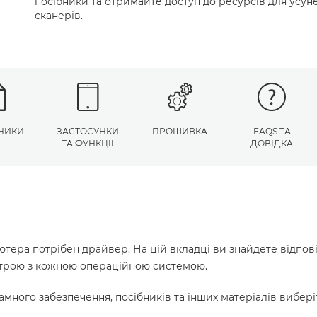
посібники та отримайте доступ до ресурсів для усу
сканерів.
НИКИ
ЗАСТОСУНКИ
ПРОШИВКА
FAQS ТА
ТА ФУНКЦІЇ
ДОВІДКА
ютера потрібен драйвер. На цій вкладці ви знайдете відпов
истрою з кожною операційною системою.
много забезпечення, посібників та інших матеріалів вибері