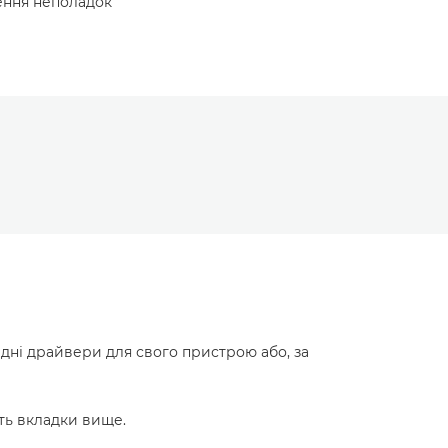
нення неполадок
ідні драйвери для свого пристрою або, за
ть вкладки вище.