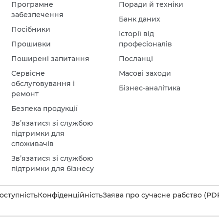
Програмне
Поради й техніки
забезпечення
Банк даних
Посібники
Історії від
Прошивки
професіоналів
Поширені запитання
Посланці
Сервісне
Масові заходи
обслуговування і
Бізнес-аналітика
ремонт
Безпека продукції
Зв’язатися зі службою
підтримки для
споживачів
Зв’язатися зі службою
підтримки для бізнесу
оступність
Конфіденційність
Заява про сучасне рабство (PD