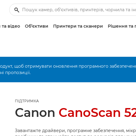
 та відео
Об’єктиви
Принтери та сканери
Рішення та 
родукт, щоб отримувати оновлення програмного забезпечен
і пропозиції.
ПІДТРИМКА
Canon
CanoScan 5
Завантажте драйвери, програмне забезпечення, мік