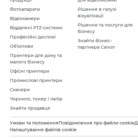
Фотоапарати
Рішення в галузі
візуалізації
Відеокамери
Рішення та послуги для
Віддалені PTZ-системи
бізнесу
Професійні дисплеї
Знайти бізнес-
Об’єктиви
партнера Canon
Принтери для дому та
малого бізнесу
Офісні принтери
Промислові принтери
Сканери
Чорнило, тонер і папір
Знайти продавця
Умови та положення
Повідомлення про файли cookie
Д
Налаштування файлів cookie