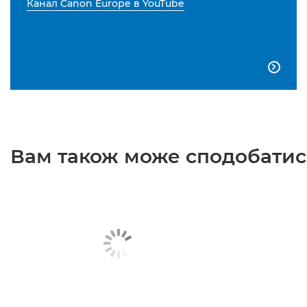
Канал Canon Europe в YouTube

Вам також може сподобатися