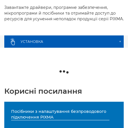
Завантажте драйвери, програмне забезпечення,
мікропрограми й посібники та отримайте доступ до
ресурсів для усунення неполадок продукції серії PIXMA.
УСТАНОВКА
+
Корисні посилання
Посібники з налаштування безпроводового
підключення PIXMA