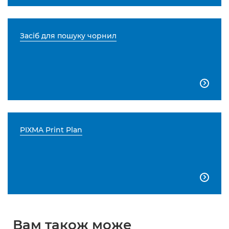
Засіб для пошуку чорнил

PIXMA Print Plan

Вам також може