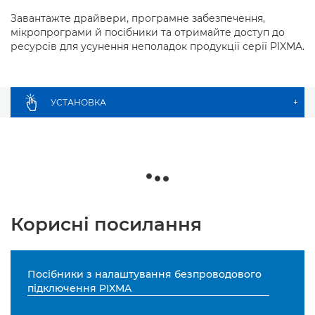
Завантажте драйвери, програмне забезпечення,
мікропрограми й посібники та отримайте доступ до
ресурсів для усунення неполадок продукції серії PIXMA.
УСТАНОВКА
+
Корисні посилання
Посібники з налаштування безпроводового
підключення PIXMA