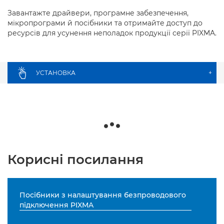
Завантажте драйвери, програмне забезпечення,
мікропрограми й посібники та отримайте доступ до
ресурсів для усунення неполадок продукції серії PIXMA.
УСТАНОВКА
+
Корисні посилання
Посібники з налаштування безпроводового
підключення PIXMA