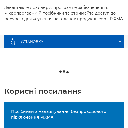
Завантажте драйвери, програмне забезпечення,
мікропрограми й посібники та отримайте доступ до
ресурсів для усунення неполадок продукції серії PIXMA.
УСТАНОВКА
+
Корисні посилання
Посібники з налаштування безпроводового
підключення PIXMA