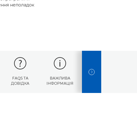
нення неполадок
NEXT SLIDE
FAQS ТА
ВАЖЛИВА
КОДИ
ТЕ
ДОВІДКА
ІНФОРМАЦІЯ
ПОМИЛОК
ХАРАКТ