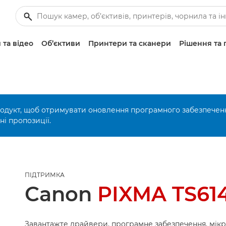
 та відео
Об’єктиви
Принтери та сканери
Рішення та 
родукт, щоб отримувати оновлення програмного забезпечен
і пропозиції.
ПІДТРИМКА
Canon
PIXMA TS61
Завантажте драйвери, програмне забезпечення, мік