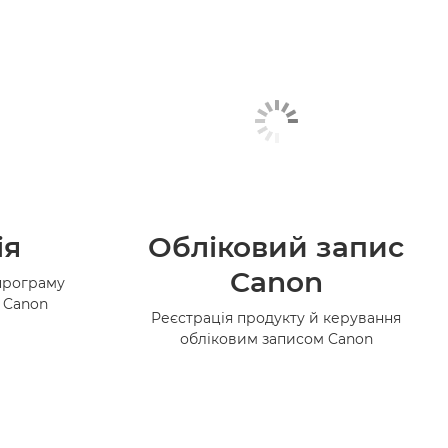
ія
Обліковий запис
Canon
програму
в Canon
Реєстрація продукту й керування
обліковим записом Canon