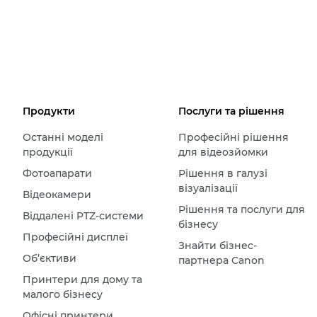
Продукти
Послуги та рішення
Останні моделі
Професійні рішення
продукції
для відеозйомки
Фотоапарати
Рішення в галузі
візуалізації
Відеокамери
Рішення та послуги для
Віддалені PTZ-системи
бізнесу
Професійні дисплеї
Знайти бізнес-
Об’єктиви
партнера Canon
Принтери для дому та
малого бізнесу
Офісні принтери