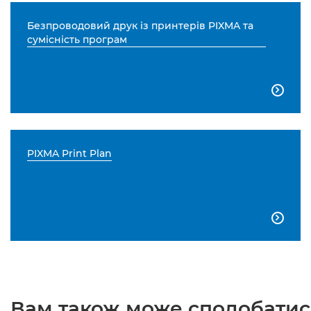
Безпроводовий друк із принтерів PIXMA та
сумісність програм

PIXMA Print Plan

Вам також може сподобатися