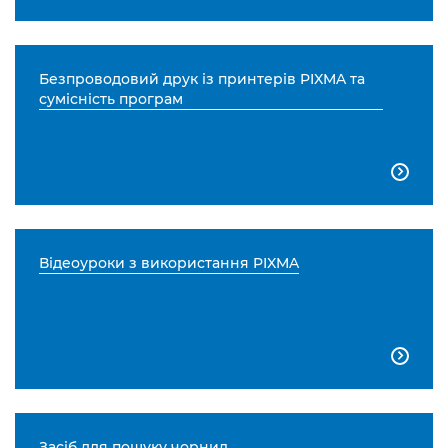
Безпроводовий друк із принтерів PIXMA та
сумісність програм

Відеоуроки з використання PIXMA

Засіб для пошуку чорнил