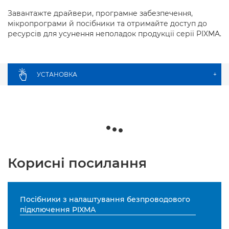
Завантажте драйвери, програмне забезпечення,
мікропрограми й посібники та отримайте доступ до
ресурсів для усунення неполадок продукції серії PIXMA.
УСТАНОВКА
+
Корисні посилання
Посібники з налаштування безпроводового
підключення PIXMA