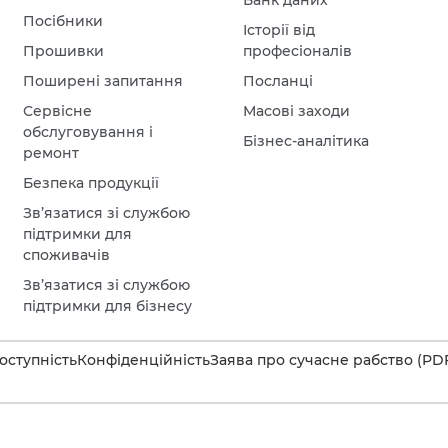
Банк даних
Посібники
Історії від
Прошивки
професіоналів
Поширені запитання
Посланці
Сервісне
Масові заходи
обслуговування і
Бізнес-аналітика
ремонт
Безпека продукції
Зв’язатися зі службою
підтримки для
споживачів
Зв’язатися зі службою
підтримки для бізнесу
оступність
Конфіденційність
Заява про сучасне рабство (PD