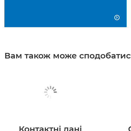

Вам також може сподобатися
Контактні дані