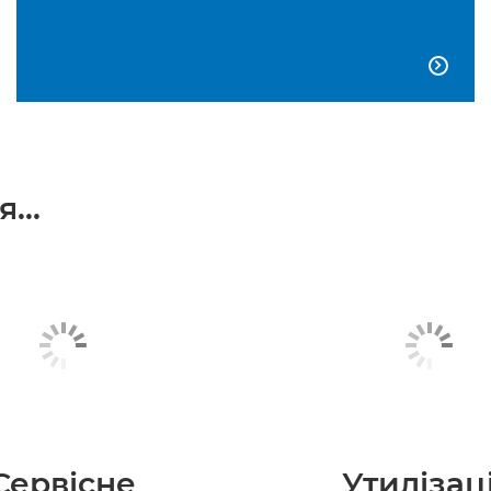

...
Сервісне
Утилізац