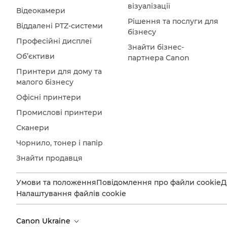
візуалізації
Відеокамери
Рішення та послуги для
Віддалені PTZ-системи
бізнесу
Професійні дисплеї
Знайти бізнес-
Об’єктиви
партнера Canon
Принтери для дому та
малого бізнесу
Офісні принтери
Промислові принтери
Сканери
Чорнило, тонер і папір
Знайти продавця
Умови та положення
Повідомлення про файли cookie
Д
Налаштування файлів cookie
Canon Ukraine