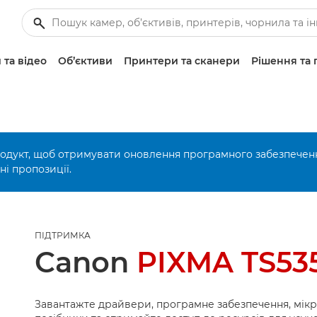
 та відео
Об’єктиви
Принтери та сканери
Рішення та 
родукт, щоб отримувати оновлення програмного забезпечен
і пропозиції.
ПІДТРИМКА
Canon
PIXMA TS53
Завантажте драйвери, програмне забезпечення, мік