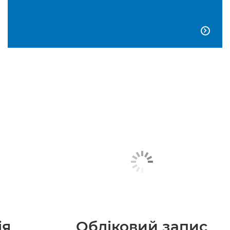

ія
Обліковий запис