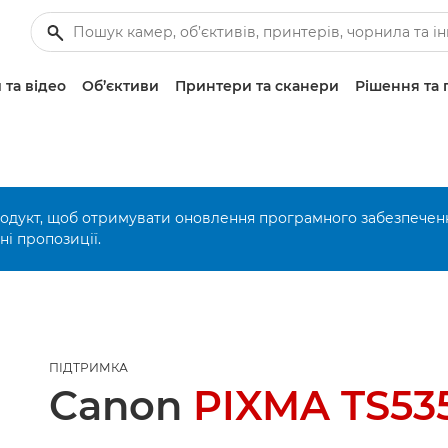
 та відео
Об’єктиви
Принтери та сканери
Рішення та 
родукт, щоб отримувати оновлення програмного забезпечен
і пропозиції.
ПІДТРИМКА
Canon
PIXMA TS535