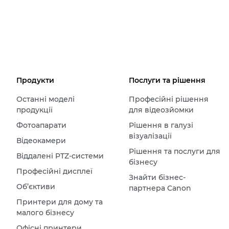
Продукти
Послуги та рішення
Останні моделі
Професійні рішення
продукції
для відеозйомки
Фотоапарати
Рішення в галузі
візуалізації
Відеокамери
Рішення та послуги для
Віддалені PTZ-системи
бізнесу
Професійні дисплеї
Знайти бізнес-
Об’єктиви
партнера Canon
Принтери для дому та
малого бізнесу
Офісні принтери