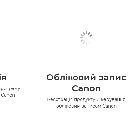
ія
Обліковий запис
Canon
програму
в Canon
Реєстрація продукту й керування
обліковим записом Canon