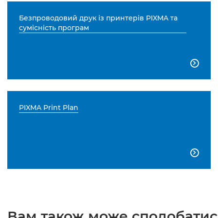
Безпроводовий друк із принтерів PIXMA та
сумісність програм

PIXMA Print Plan

Вам також може сподобатися