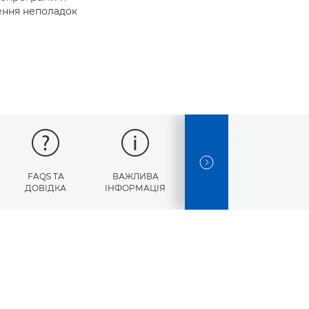
нення неполадок
NEXT SLIDE
FAQS ТА
ВАЖЛИВА
КОДИ
ТЕ
ДОВІДКА
ІНФОРМАЦІЯ
ПОМИЛОК
ХАРАКТ