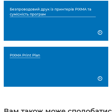
Безпроводовий друк із принтерів PIXMA та
сумісність програм

PIXMA Print Plan

Вам також може сподобатися