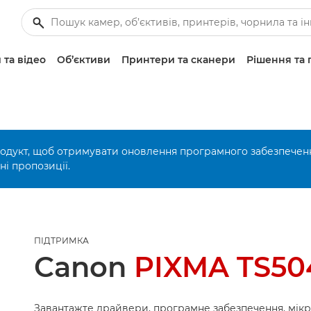
 та відео
Об’єктиви
Принтери та сканери
Рішення та 
родукт, щоб отримувати оновлення програмного забезпечен
і пропозиції.
ПІДТРИМКА
Canon
PIXMA TS50
Завантажте драйвери, програмне забезпечення, мік