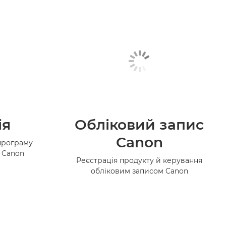
ія
Обліковий запис
Canon
програму
в Canon
Реєстрація продукту й керування
обліковим записом Canon