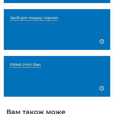
Засіб для пошуку чорнил

PIXMA Print Plan

Вам також може