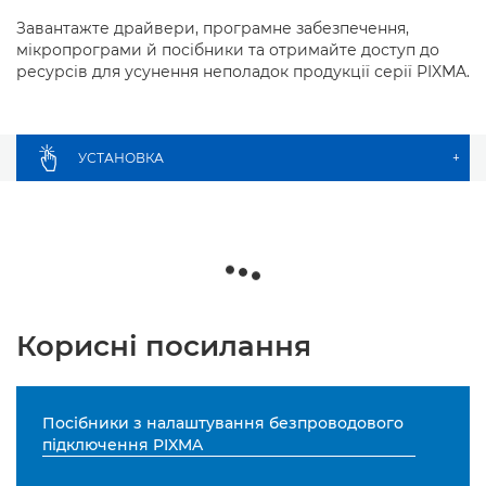
Завантажте драйвери, програмне забезпечення,
мікропрограми й посібники та отримайте доступ до
ресурсів для усунення неполадок продукції серії PIXMA.
УСТАНОВКА
+
Корисні посилання
Посібники з налаштування безпроводового
підключення PIXMA