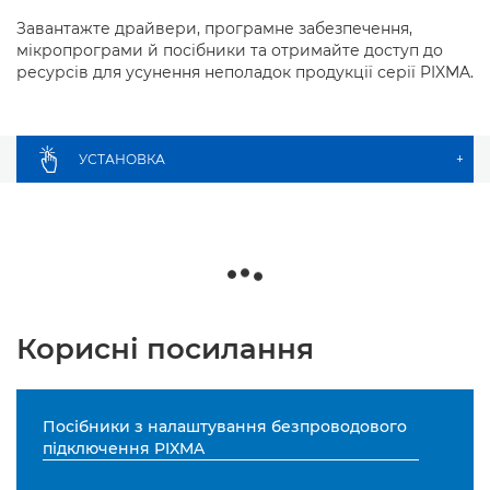
Завантажте драйвери, програмне забезпечення,
мікропрограми й посібники та отримайте доступ до
ресурсів для усунення неполадок продукції серії PIXMA.
УСТАНОВКА
+
Корисні посилання
Посібники з налаштування безпроводового
підключення PIXMA