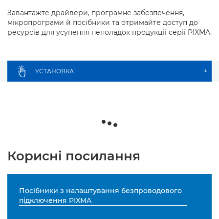
Завантажте драйвери, програмне забезпечення,
мікропрограми й посібники та отримайте доступ до
ресурсів для усунення неполадок продукції серії PIXMA.
УСТАНОВКА
+
Корисні посилання
Посібники з налаштування безпроводового
підключення PIXMA