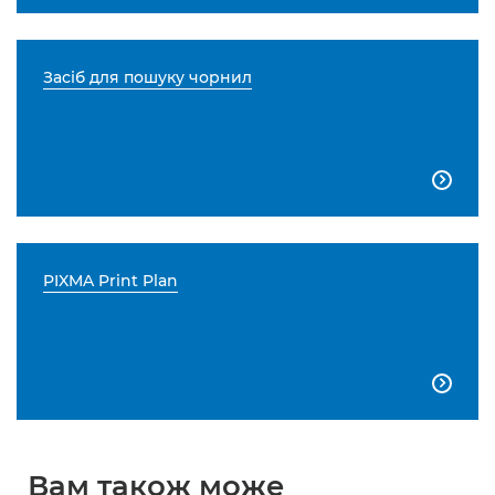
Засіб для пошуку чорнил

PIXMA Print Plan

Вам також може