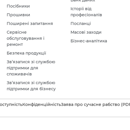
Банк даних
Посібники
Історії від
Прошивки
професіоналів
Поширені запитання
Посланці
Сервісне
Масові заходи
обслуговування і
Бізнес-аналітика
ремонт
Безпека продукції
Зв’язатися зі службою
підтримки для
споживачів
Зв’язатися зі службою
підтримки для бізнесу
оступність
Конфіденційність
Заява про сучасне рабство (PD