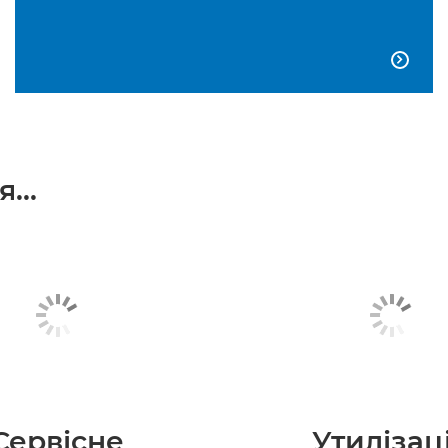

...
Сервісне
Утилізац