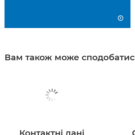

Вам також може сподобатися
Контактні дані