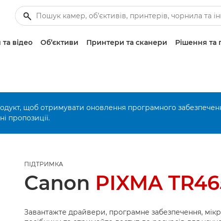
 та відео
Об’єктиви
Принтери та сканери
Рішення та 
родукт, щоб отримувати оновлення програмного забезпечен
і пропозиції.
ПІДТРИМКА
Canon
PIXMA TR46
Завантажте драйвери, програмне забезпечення, мік