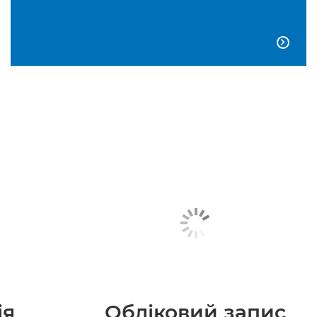

ія
Обліковий запис