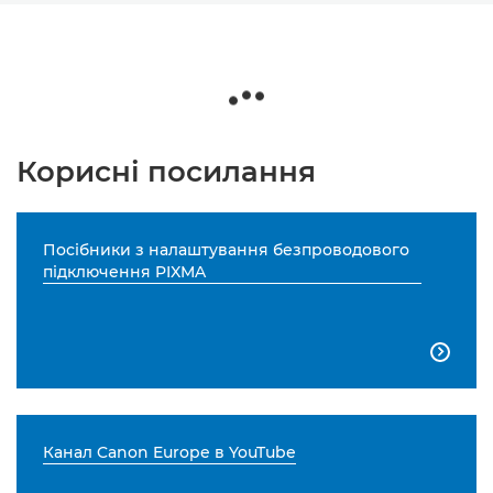
Корисні посилання
Посібники з налаштування безпроводового
підключення PIXMA

Канал Canon Europe в YouTube