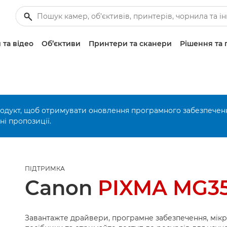
 та відео
Об’єктиви
Принтери та сканери
Рішення та 
родукт, щоб отримувати оновлення програмного забезпечен
і пропозиції.
ПІДТРИМКА
Canon
PIXMA MG3
Завантажте драйвери, програмне забезпечення, мік