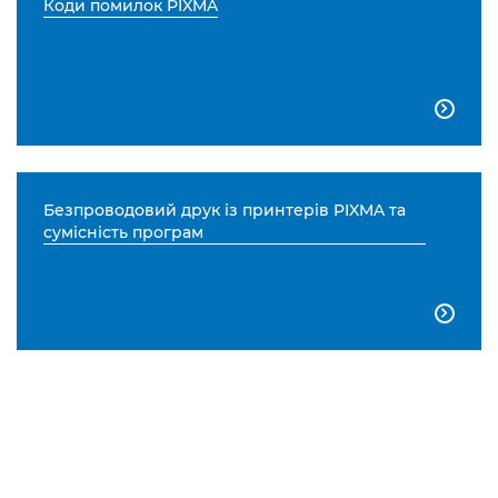
Коди помилок PIXMA

Безпроводовий друк із принтерів PIXMA та
сумісність програм
