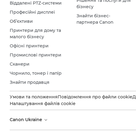
Рішення та послуги для
Віддалені PTZ-системи
бізнесу
Професійні дисплеї
Знайти бізнес-
Об’єктиви
партнера Canon
Принтери для дому та
малого бізнесу
Офісні принтери
Промислові принтери
Сканери
Чорнило, тонер і папір
Знайти продавця
Умови та положення
Повідомлення про файли cookie
Д
Налаштування файлів cookie
Canon Ukraine