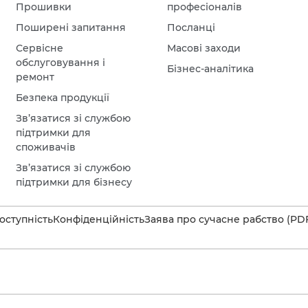
Прошивки
професіоналів
Поширені запитання
Посланці
Сервісне
Масові заходи
обслуговування і
Бізнес-аналітика
ремонт
Безпека продукції
Зв’язатися зі службою
підтримки для
споживачів
Зв’язатися зі службою
підтримки для бізнесу
оступність
Конфіденційність
Заява про сучасне рабство (PD