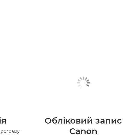
ія
Обліковий запис
Canon
програму