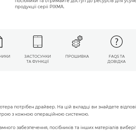
посібники та отримайте доступ до ресурсів для усу
продукції серії PIXMA.
НИКИ
ЗАСТОСУНКИ
ПРОШИВКА
FAQS ТА
ТА ФУНКЦІЇ
ДОВІДКА
ютера потрібен драйвер. На цій вкладці ви знайдете відпов
истрою з кожною операційною системою.
много забезпечення, посібників та інших матеріалів вибері