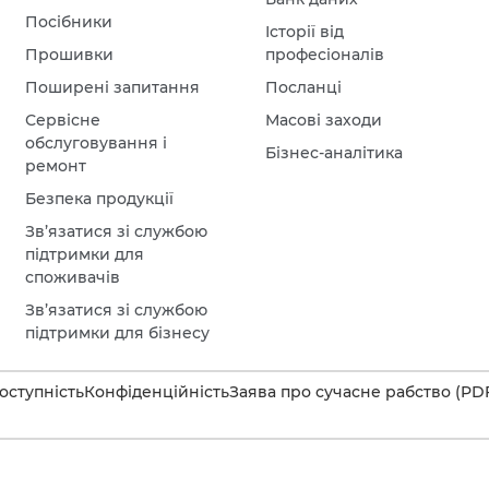
Посібники
Історії від
Прошивки
професіоналів
Поширені запитання
Посланці
Сервісне
Масові заходи
обслуговування і
Бізнес-аналітика
ремонт
Безпека продукції
Зв’язатися зі службою
підтримки для
споживачів
Зв’язатися зі службою
підтримки для бізнесу
оступність
Конфіденційність
Заява про сучасне рабство (PD