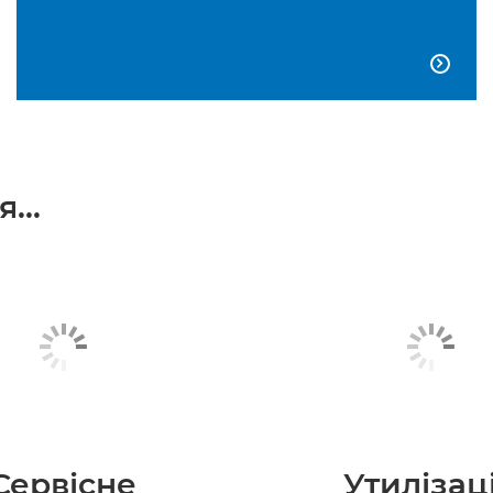

...
Сервісне
Утилізац