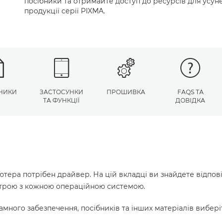
посібники та отримайте доступ до ресурсів для усу
продукції серії PIXMA.
НИКИ
ЗАСТОСУНКИ
ПРОШИВКА
FAQS ТА
ТА ФУНКЦІЇ
ДОВІДКА
ютера потрібен драйвер. На цій вкладці ви знайдете відпов
истрою з кожною операційною системою.
много забезпечення, посібників та інших матеріалів вибері