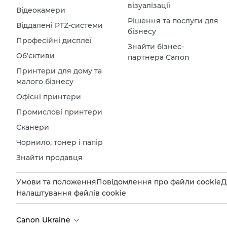
візуалізації
Відеокамери
Рішення та послуги для
Віддалені PTZ-системи
бізнесу
Професійні дисплеї
Знайти бізнес-
Об’єктиви
партнера Canon
Принтери для дому та
малого бізнесу
Офісні принтери
Промислові принтери
Сканери
Чорнило, тонер і папір
Знайти продавця
Умови та положення
Повідомлення про файли cookie
Д
Налаштування файлів cookie
Canon Ukraine