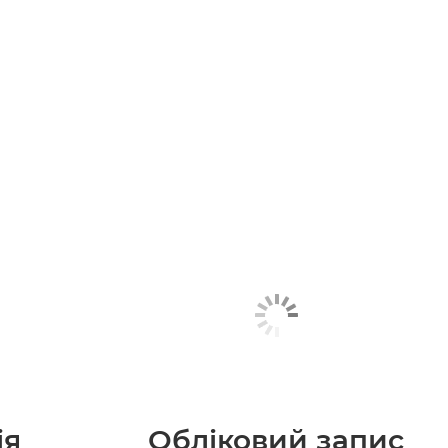
ія
Обліковий запис