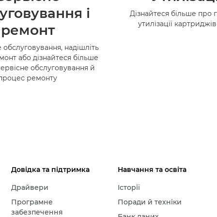
уговування і
Дізнайтеся більше про 
утилізації картриджі
ремонт
 обслуговування, надішліть
монт або дізнайтеся більше
сервісне обслуговування й
процес ремонту
Довідка та підтримка
Навчання та освіта
Драйвери
Історії
Програмне
Поради й техніки
забезпечення
Банк даних