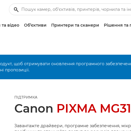
 та відео
Об’єктиви
Принтери та сканери
Рішення та 
родукт, щоб отримувати оновлення програмного забезпечен
і пропозиції.
ПІДТРИМКА
Canon
PIXMA MG3
Завантажте драйвери, програмне забезпечення, мік