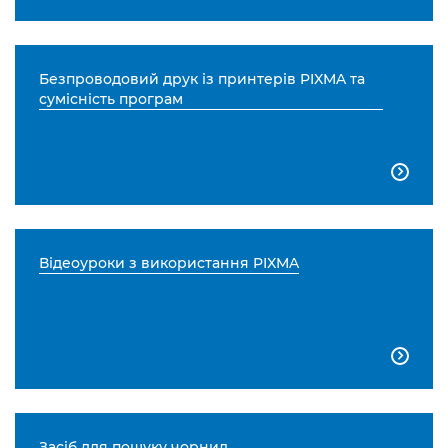
Безпроводовий друк із принтерів PIXMA та
сумісність програм

Відеоуроки з використання PIXMA

Засіб для пошуку чорнил