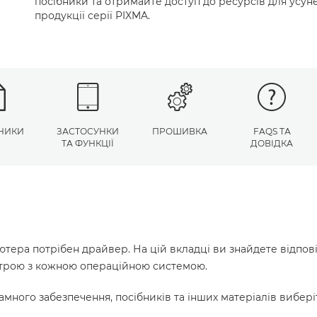
посібники та отримайте доступ до ресурсів для усу
продукції серії PIXMA.
НИКИ
ЗАСТОСУНКИ
ПРОШИВКА
FAQS ТА
ТА ФУНКЦІЇ
ДОВІДКА
ютера потрібен драйвер. На цій вкладці ви знайдете відпов
истрою з кожною операційною системою.
много забезпечення, посібників та інших матеріалів вибері