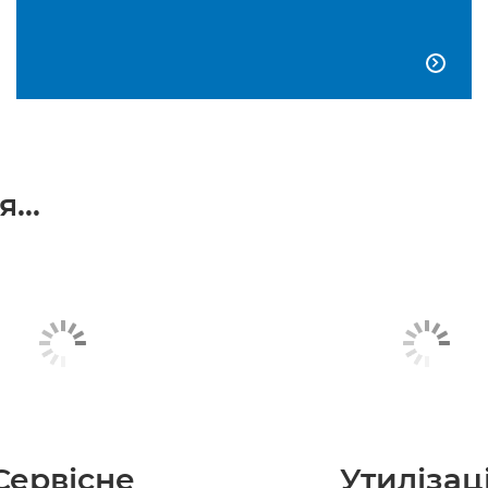

...
Сервісне
Утилізац