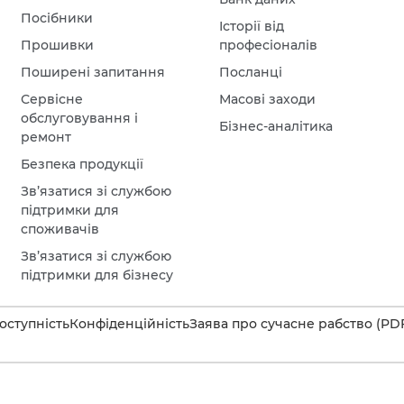
Посібники
Історії від
Прошивки
професіоналів
Поширені запитання
Посланці
Сервісне
Масові заходи
обслуговування і
Бізнес-аналітика
ремонт
Безпека продукції
Зв’язатися зі службою
підтримки для
споживачів
Зв’язатися зі службою
підтримки для бізнесу
оступність
Конфіденційність
Заява про сучасне рабство (PD