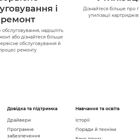
уговування і
Дізнайтеся більше про 
утилізації картриджі
ремонт
 обслуговування, надішліть
монт або дізнайтеся більше
сервісне обслуговування й
процес ремонту
Довідка та підтримка
Навчання та освіта
Драйвери
Історії
Програмне
Поради й техніки
забезпечення
Банк даних