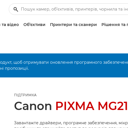
 та відео
Об’єктиви
Принтери та сканери
Рішення та 
родукт, щоб отримувати оновлення програмного забезпечен
і пропозиції.
ПІДТРИМКА
Canon
PIXMA MG21
Завантажте драйвери, програмне забезпечення, мік