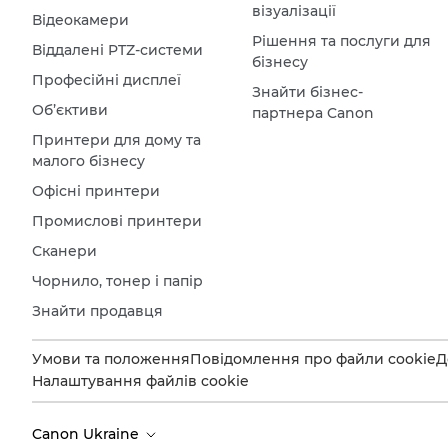
візуалізації
Відеокамери
Рішення та послуги для
Віддалені PTZ-системи
бізнесу
Професійні дисплеї
Знайти бізнес-
Об’єктиви
партнера Canon
Принтери для дому та
малого бізнесу
Офісні принтери
Промислові принтери
Сканери
Чорнило, тонер і папір
Знайти продавця
Умови та положення
Повідомлення про файли cookie
Д
Налаштування файлів cookie
Canon Ukraine