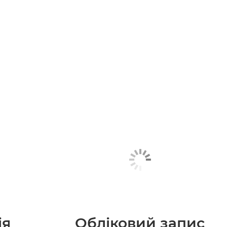
ія
Обліковий запис