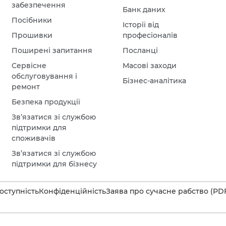
забезпечення
Банк даних
Посібники
Історії від
Прошивки
професіоналів
Поширені запитання
Посланці
Сервісне
Масові заходи
обслуговування і
Бізнес-аналітика
ремонт
Безпека продукції
Зв’язатися зі службою
підтримки для
споживачів
Зв’язатися зі службою
підтримки для бізнесу
оступність
Конфіденційність
Заява про сучасне рабство (PD