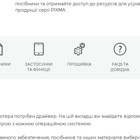
посібники та отримайте доступ до ресурсів для усу
продукції серії PIXMA.
НИКИ
ЗАСТОСУНКИ
ПРОШИВКА
FAQS ТА
ТА ФУНКЦІЇ
ДОВІДКА
ютера потрібен драйвер. На цій вкладці ви знайдете відпов
истрою з кожною операційною системою.
много забезпечення, посібників та інших матеріалів вибері