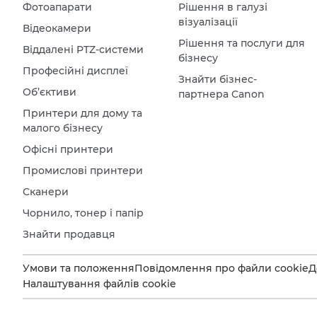
Фотоапарати
Рішення в галузі
візуалізації
Відеокамери
Рішення та послуги для
Віддалені PTZ-системи
бізнесу
Професійні дисплеї
Знайти бізнес-
Об’єктиви
партнера Canon
Принтери для дому та
малого бізнесу
Офісні принтери
Промислові принтери
Сканери
Чорнило, тонер і папір
Знайти продавця
Умови та положення
Повідомлення про файли cookie
Д
Налаштування файлів cookie