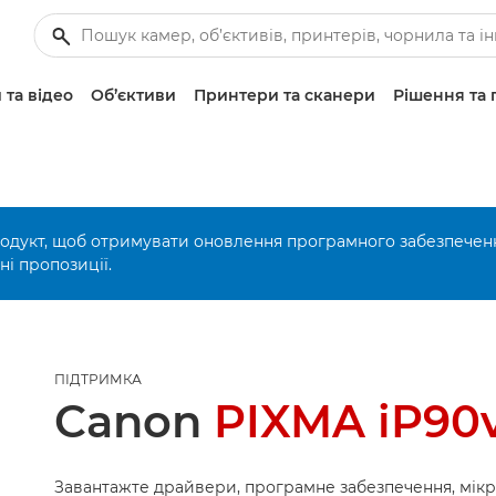
 та відео
Об’єктиви
Принтери та сканери
Рішення та 
родукт, щоб отримувати оновлення програмного забезпечен
і пропозиції.
ПІДТРИМКА
Canon
PIXMA iP90
Завантажте драйвери, програмне забезпечення, мік