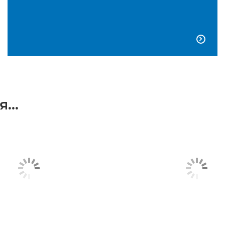

...