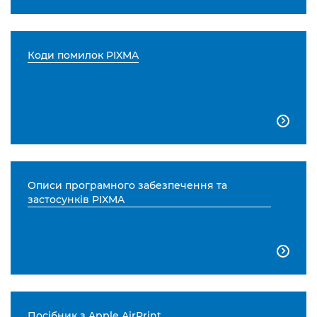
Коди помилок PIXMA

Описи програмного забезпечення та
застосунків PIXMA

Посібник з Apple AirPrint